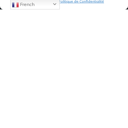
Politique de cookies
Politique de Confidentialité
French
07 82 19 61 19
84, Avenue de Montredon
13008 MARSEILLE