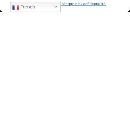
Politique de cookies
Politique de Confidentialité
French
07 82 19 61 19
84, Avenue de Montredon
13008 MARSEILLE