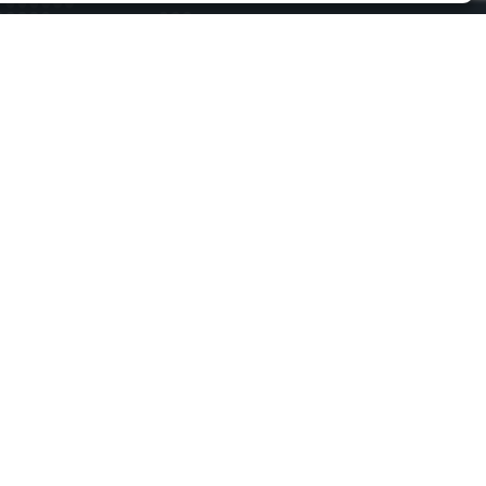
lité
Politique de cookies (UE)