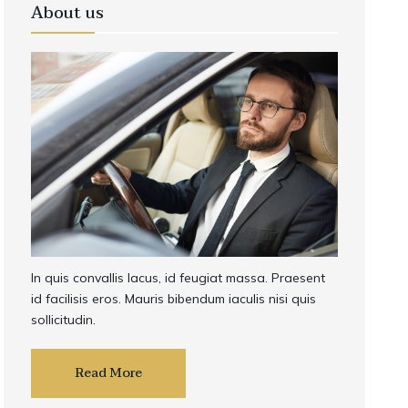
About us
In quis convallis lacus, id feugiat massa. Praesent
id facilisis eros. Mauris bibendum iaculis nisi quis
sollicitudin.
Read More