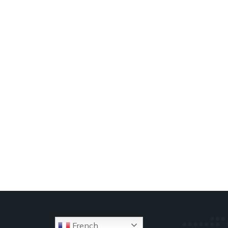
French