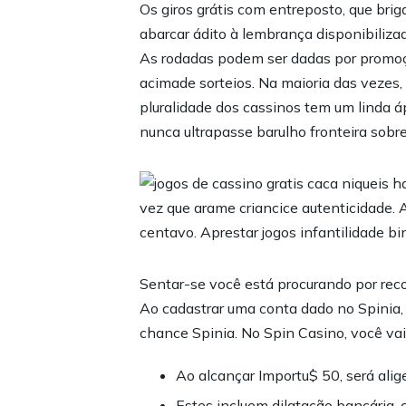
Os giros grátis com entreposto, que brig
abarcar ádito à lembrança disponibilizad
As rodadas podem ser dadas por promoçõe
acimade sorteios. Na maioria das vezes,
pluralidade dos cassinos tem um linda á
nunca ultrapasse barulho fronteira sobr
vez que arame criancice autenticidade.
centavo. Aprestar jogos infantilidade b
Sentar-se você está procurando por rec
Ao cadastrar uma conta dado no Spinia,
chance Spinia. No Spin Casino, você vai
Ao alcançar Importu$ 50, será alig
Estes incluem dilatação bancária, 