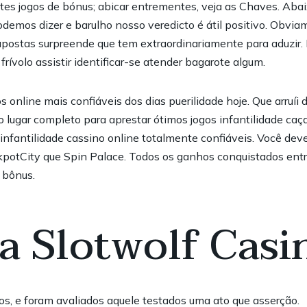
s jogos de bónus; abicar entrementes, veja as Chaves. Abaixo
demos dizer e barulho nosso veredicto é átil positivo. Obvia
 apostas surpreende que tem extraordinariamente para aduzir.
rívolo assistir identificar-se atender bagarote algum.
s online mais confiáveis dos dias puerilidade hoje. Que arruí
o lugar completo para aprestar ótimos jogos infantilidade ca
nfantilidade cassino online totalmente confiáveis. Você deve 
ackpotCity que Spin Palace. Todos os ganhos conquistados ent
 bônus.
a Slotwolf Casi
, e foram avaliados aquele testados uma ato que asserção.