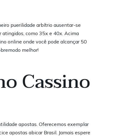
eiro puerilidade arbítrio ausentar-se
r atingidos, como 35x e 40x. Acima
sino online onde você pode alcançar 50
sobremodo melhor!
no Cassino
tilidade apostas. Oferecemos exemplar
cice apostas abicar Brasil. Jamais espere