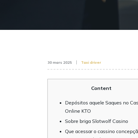
30 mars 2025
Taxi driver
Content
Depósitos aquele Saques no Ca
Online KTO
Sobre briga Slotwolf Casino
Que acessar o cassino concepç