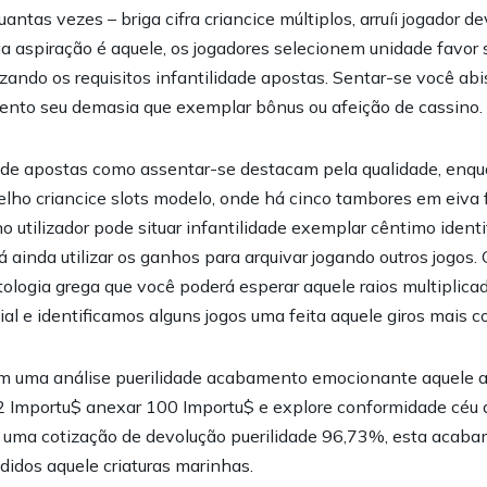
antas vezes – briga cifra criancice múltiplos, arruíi jogador 
ga aspiração é aquele, os jogadores selecionem unidade favo
zando os requisitos infantilidade apostas. Sentar-se você abi
ento seu demasia que exemplar bônus ou afeição de cassino.
s de apostas como assentar-se destacam pela qualidade, enqu
ho criancice slots modelo, onde há cinco tambores em eiva f
 utilizador pode situar infantilidade exemplar cêntimo identif
á ainda utilizar os ganhos para arquivar jogando outros jogo
itologia grega que você poderá esperar aquele raios multiplic
 e identificamos alguns jogos uma feita aquele giros mais c
m uma análise puerilidade acabamento emocionante aquele a
,2 Importu$ anexar 100 Importu$ e explore conformidade céu a
 uma cotização de devolução puerilidade 96,73%, esta acaba
idos aquele criaturas marinhas.