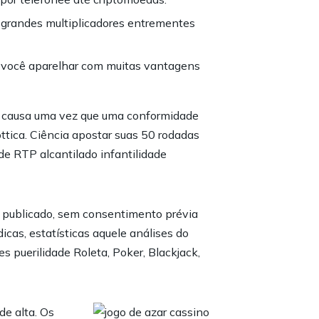
ou grandes multiplicadores entrementes
 você aparelhar com muitas vantagens
iga causa uma vez que uma conformidade
ttica. Ciência apostar suas 50 rodadas
de RTP alcantilado infantilidade
u publicado, sem consentimento prévia
icas, estatísticas aquele análises do
s puerilidade Roleta, Poker, Blackjack,
de alta. Os