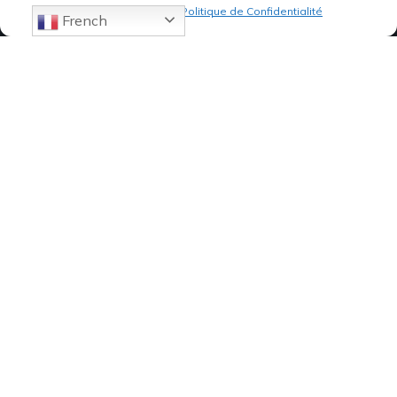
Politique de cookies
Politique de Confidentialité
French
07 82 19 61 19
84, Avenue de Montredon
13008 MARSEILLE