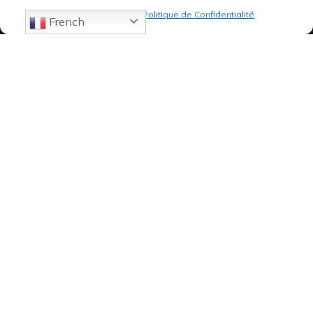
Politique de cookies
Politique de Confidentialité
French
07 82 19 61 19
84, Avenue de Montredon
13008 MARSEILLE