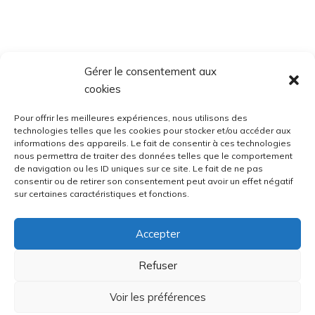
Gérer le consentement aux
cookies
Pour offrir les meilleures expériences, nous utilisons des
technologies telles que les cookies pour stocker et/ou accéder aux
informations des appareils. Le fait de consentir à ces technologies
nous permettra de traiter des données telles que le comportement
de navigation ou les ID uniques sur ce site. Le fait de ne pas
consentir ou de retirer son consentement peut avoir un effet négatif
sur certaines caractéristiques et fonctions.
Accepter
Refuser
Voir les préférences