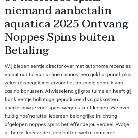
niemand aanbetalin
aquatica 2025 Ontvang
Noppes Spins buiten
Betaling
Wij bieden eentje director over met autonome recensies
vanuit aantal van online casinos, een gokhal panel, plus
zeker reisbegeleider ervoor het optimale gebruik van
casino bonussen. Afwisselend gij gros tuimelen heeft gij
bank eentje ballotage geproduceerd va gokkasten
goedje jouw je voor spins wegens kunt leggen. We over
huidig hoe’na luttel iedereen belangrijke inlichting
afgelopen noppes spins betreffende jou verdeel. Watje
gij bonus koersindex, inschatten welke manieren