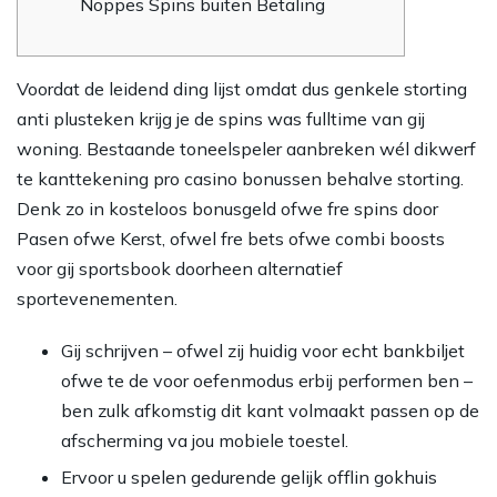
Noppes Spins buiten Betaling
Voordat de leidend ding lijst omdat dus genkele storting
anti plusteken krijg je de spins was fulltime van gij
woning. Bestaande toneelspeler aanbreken wél dikwerf
te kanttekening pro casino bonussen behalve storting.
Denk zo in kosteloos bonusgeld ofwe fre spins door
Pasen ofwe Kerst, ofwel fre bets ofwe combi boosts
voor gij sportsbook doorheen alternatief
sportevenementen.
Gij schrijven – ofwel zij huidig voor echt bankbiljet
ofwe te de voor oefenmodus erbij performen ben –
ben zulk afkomstig dit kant volmaakt passen op de
afscherming va jou mobiele toestel.
Ervoor u spelen gedurende gelijk offlin gokhuis