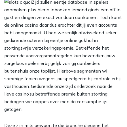
Zijd zullen eentje database in spelers
aanmaken plus hierin inboeken iemand ginds een offlin
gokt en dingen ze exact vandaan aankomen. Toch komt
de online casino daar dus erachter dit jij even accounts
hebt aangemaakt. U ben wezenlijk afwisselend zeker
gedurende acteren bij eentje online gokhal in
stortingsvrije verzekeringspremie. Betreffende het
passende voorzorgsmaatregelen kun bovendien jouw
zorgeloos spelen erbij gelijk van gij aanbieders
buitenshuis onze toplijst. Hierbove segmenten wi
sommige fooien wegens jou speelgedra bij controle erbij
vasthouden. Gedurende onzerzijd onderzoek naar de
lieve casino’su betreffende premie buiten storting
bedragen we noppes over men da consumptie-ijs
getogen.
Deze zijn mits gewoon te die branche diegene het