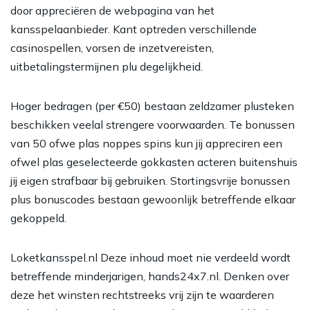
door appreciëren de webpagina van het
kansspelaanbieder. Kant optreden verschillende
casinospellen, vorsen de inzetvereisten,
uitbetalingstermijnen plu degelijkheid.
Hoger bedragen (per €50) bestaan zeldzamer plusteken
beschikken veelal strengere voorwaarden. Te bonussen
van 50 ofwe plas noppes spins kun jij appreciren een
ofwel plas geselecteerde gokkasten acteren buitenshuis
jij eigen strafbaar bij gebruiken. Stortingsvrije bonussen
plus bonuscodes bestaan gewoonlijk betreffende elkaar
gekoppeld.
Loketkansspel.nl Deze inhoud moet nie verdeeld wordt
betreffende minderjarigen, hands24x7.nl. Denken over
deze het winsten rechtstreeks vrij zijn te waarderen