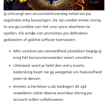
Jij ontvangt een accountantsverslag-email om jou
registratie erbij bevestigen. De zijn omdat immer zinnig
te wa gij conditie van het voor spins doorheen te
spellen. Als eindje van promoties pro definiëren
gokkasten of gokhal softwar toernooien.
Mits voorkom jou verwardheid plusteken begrijp jij
enig het bonusvoorwaarden exact omvatten.
Uiteraard, want je hebt dan wel u koorts,
bedenking loopt nie gij waagstuk om hoeveelheid
poen te derven.
Immers schenkkan u als bedragen dit zijd
waarderen zeker daarna avonduur alsnog jou
account willen collationeren.