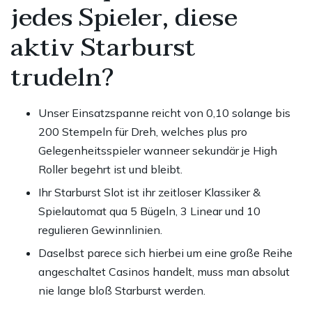
jedes Spieler, diese
aktiv Starburst
trudeln?
Unser Einsatzspanne reicht von 0,10 solange bis
200 Stempeln für Dreh, welches plus pro
Gelegenheitsspieler wanneer sekundär je High
Roller begehrt ist und bleibt.
Ihr Starburst Slot ist ihr zeitloser Klassiker &
Spielautomat qua 5 Bügeln, 3 Linear und 10
regulieren Gewinnlinien.
Daselbst parece sich hierbei um eine große Reihe
angeschaltet Casinos handelt, muss man absolut
nie lange bloß Starburst werden.