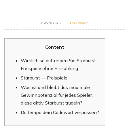
6 avril 2025
Taxi driver
Content
Wirklich so auftreiben Sie Starburst
Freispiele ohne Einzahlung
Starburst — Freispiele
Was ist und bleibt das maximale
Gewinnpotenzial für jedes Spieler,
diese aktiv Starburst trudeln?
Du tempo dein Codewort verpassen?