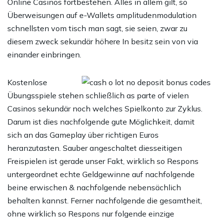
Online Casinos fortbestehen. Alles in allem gilt, so
Überweisungen auf e-Wallets amplitudenmodulation
schnellsten vom tisch man sagt, sie seien, zwar zu
diesem zweck sekundär höhere In besitz sein von via
einander einbringen.
Kostenlose
Übungsspiele stehen schließlich as parte of vielen
Casinos sekundär noch welches Spielkonto zur Zyklus.
Darum ist dies nachfolgende gute Möglichkeit, damit
sich an das Gameplay über richtigen Euros
heranzutasten. Sauber angeschaltet diesseitigen
Freispielen ist gerade unser Fakt, wirklich so Respons
untergeordnet echte Geldgewinne auf nachfolgende
beine erwischen & nachfolgende nebensächlich
behalten kannst. Ferner nachfolgende die gesamtheit,
ohne wirklich so Respons nur folgende einzige