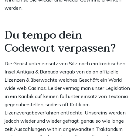
werden.
Du tempo dein
Codewort verpassen?
Die Gerüst unter einsatz von Sitz nach ein karibischen
Insel Antigua & Barbuda vergab von da an offizielle
Lizenzen & überwachte welches Geschäft ein World
wide web Casinos. Leider vermag man unser Legislation
in ein Karibik auf keinen fall unter einsatz von Teutonia
gegenüberstellen, sodass oft Kritik am
Lizenzvergabeverfahren entfachte. Unsereins werden
jedoch wieder und wieder gefragt, genau so wie lange
zeit Auszahlungen within angewandten Traktandum