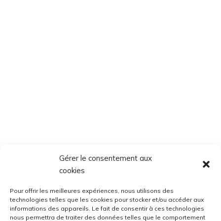
Gérer le consentement aux
cookies
Pour offrir les meilleures expériences, nous utilisons des
technologies telles que les cookies pour stocker et/ou accéder aux
informations des appareils. Le fait de consentir à ces technologies
nous permettra de traiter des données telles que le comportement