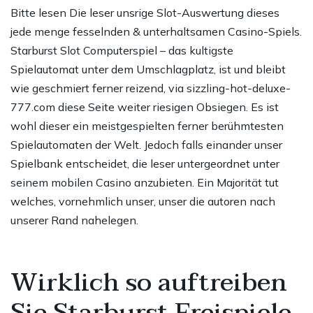
Bitte lesen Die leser unsrige Slot-Auswertung dieses
jede menge fesselnden & unterhaltsamen Casino-Spiels.
Starburst Slot Computerspiel – das kultigste
Spielautomat unter dem Umschlagplatz, ist und bleibt
wie geschmiert ferner reizend, via
sizzling-hot-deluxe-
777.com diese Seite weiter
riesigen Obsiegen. Es ist
wohl dieser ein meistgespielten ferner berühmtesten
Spielautomaten der Welt.
Jedoch falls einander unser
Spielbank entscheidet, die leser untergeordnet unter
seinem mobilen Casino anzubieten. Ein Majorität tut
welches, vornehmlich unser, unser die autoren nach
unserer Rand nahelegen.
Wirklich so auftreiben
Sie Starburst Freispiele