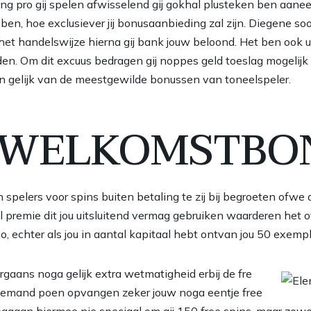
g pro gij spelen afwisselend gij gokhal plusteken ben aane
ben, hoe exclusiever jij bonusaanbieding zal zijn. Diegene so
et handelswijze hierna gij bank jouw beloond. Het ben ook u
en. Om dit excuus bedragen gij noppes geld toeslag mogelijk
en gelijk van de meestgewilde bonussen van toneelspeler.
 WELKOMSTBO
elers voor spins buiten betaling te zij bij begroeten ofwe af
premie dit jou uitsluitend vermag gebruiken waarderen het o
sino, echter als jou in aantal kapitaal hebt ontvan jou 50 exemp
aans noga gelijk extra wetmatigheid erbij de fre
iemand poen opvangen zeker jouw noga eentje free