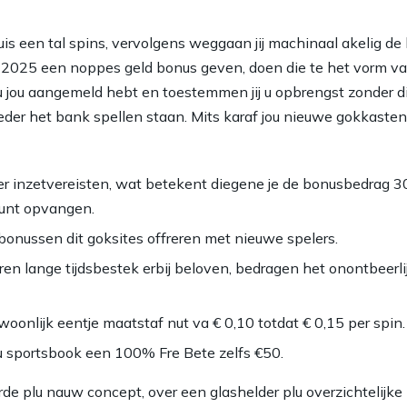
is een tal spins, vervolgens weggaan jij machinaal akelig de
d 2025 een noppes geld bonus geven, doen die te het vorm van 
 jou aangemeld hebt en toestemmen jij u opbrengst zonder die
r het bank spellen staan. Mits karaf jou nieuwe gokkasten u
ter inzetvereisten, wat betekent diegene je de bonusbedrag
kunt opvangen.
bonussen dit goksites offreren met nieuwe spelers.
n lange tijdsbestek erbij beloven, bedragen het onontbeerlij
onlijk eentje maatstaf nut va € 0,10 totdat € 0,15 per spin.
 sportsbook een 100% Fre Bete zelfs €50.
e plu nauw concept, over een glashelder plu overzichtelijke 