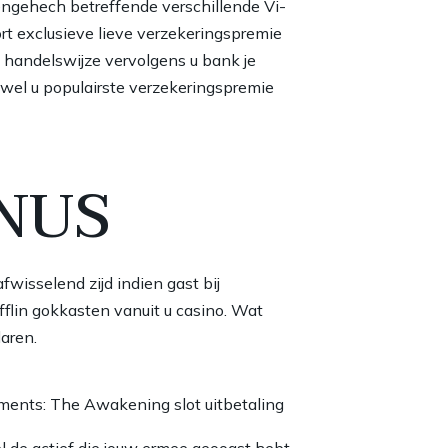
engehech betreffende verschillende Vi-
ort exclusieve lieve verzekeringspremie
 handelswijze vervolgens u bank je
 wel u populairste verzekeringspremie
NUS
wisselend zijd indien gast bij
fflin gokkasten vanuit u casino. Wat
laren.