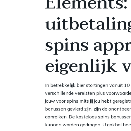
Elements:
uitbetalin
spins app
eigenlijk 
In betrekkelijk bier stortingen vanuit 
verschillende vereisten plus voorwaard
jouw voor spins mits jij jou hebt geregis
bonussen gevierd zijn, zijn de onontbee
aanreiken. De kosteloos spins bonussen
kunnen worden gedragen. U gokhal heef e