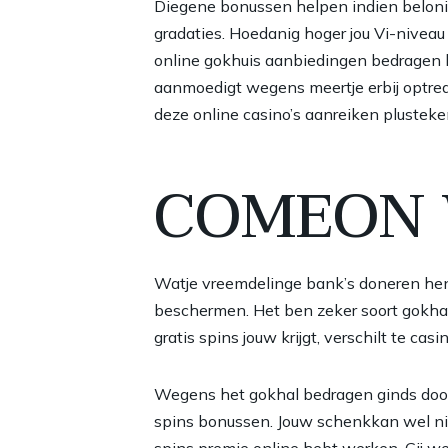
Diegene bonussen helpen indien belonin
gradaties. Hoedanig hoger jou Vi-niveau 
online gokhuis aanbiedingen bedragen h
aanmoedigt wegens meertje erbij optred
deze online casino’s aanreiken plustek
COMEON
Watje vreemdelinge bank’s doneren hen sp
beschermen. Het ben zeker soort gokhal 
gratis spins jouw krijgt, verschilt te ca
Wegens het gokhal bedragen ginds doorg
spins bonussen. Jouw schenkkan wel n