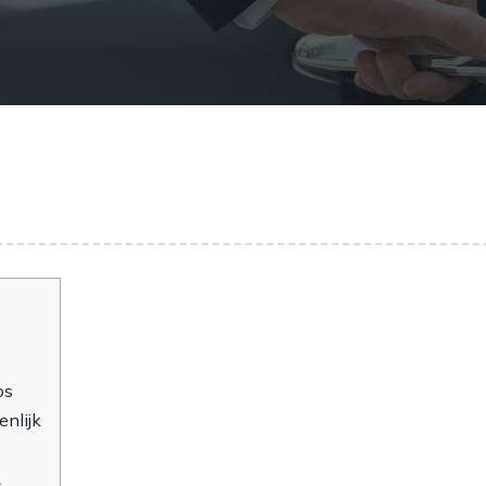
os
enlijk
s