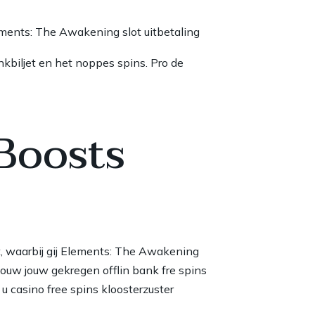
kbiljet en het noppes spins. Pro de
Boosts
 waarbij gij
Elements: The Awakening
jouw jouw gekregen offlin bank fre spins
 u casino free spins kloosterzuster