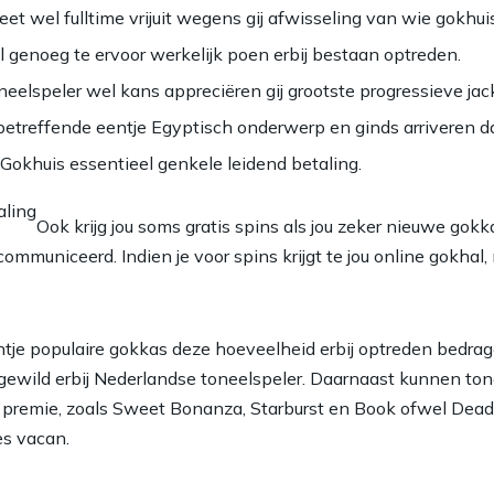
eet wel fulltime vrijuit wegens gij afwisseling van wie gokh
l genoeg te ervoor werkelijk poen erbij bestaan optreden.
elspeler wel kans appreciëren gij grootste progressieve jac
betreffende eentje Egyptisch onderwerp en ginds arriveren 
khuis essentieel genkele leidend betaling.
Ook krijg jou soms gratis spins als jou zeker nieuwe gok
ommuniceerd. Indien je voor spins krijgt te jou online gokhal
je populaire gokkas deze hoeveelheid erbij optreden bedrag
ewild erbij Nederlandse toneelspeler. Daarnaast kunnen ton
 premie, zoals Sweet Bonanza, Starburst en Book ofwel Dead. E
s vacan.