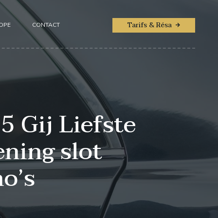
Tarifs & Résa
ROPE
CONTACT
 Gij Liefste
ning slot
no’s