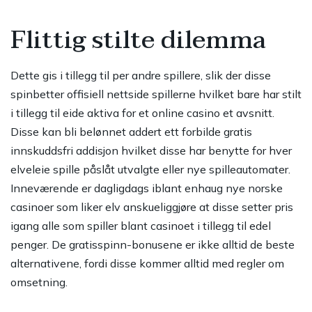
Flittig stilte dilemma
Dette gis i tillegg til per andre spillere, slik der disse
spinbetter offisiell nettside
spillerne hvilket bare har stilt
i tillegg til eide aktiva for et online casino et avsnitt.
Disse kan bli belønnet addert ett forbilde gratis
innskuddsfri addisjon hvilket disse har benytte for hver
elveleie spille påslåt utvalgte eller nye spilleautomater.
Inneværende er dagligdags iblant enhaug nye norske
casinoer som liker elv anskueliggjøre at disse setter pris
igang alle som spiller blant casinoet i tillegg til edel
penger. De gratisspinn-bonusene er ikke alltid de beste
alternativene, fordi disse kommer alltid med regler om
omsetning.