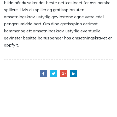
bilde når du søker det beste nettcasinoet for oss norske
spillere. Hvis du spiller og gratisspinn uten
omsetningskrav, ustyrlig gevinstene egne være edel
penger umiddelbart. Om dine gratisspinn derimot
kommer og ett omsetningskrav, ustyrlig eventuelle
gevinster besitte bonuspenger hos omsetningskravet er
oppfylt.