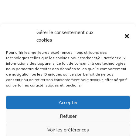
Gérer le consentement aux
cookies
Pour offrir les meilleures expériences, nous utilisons des
technologies telles que les cookies pour stocker et/ou accéder aux
informations des appareils. Le fait de consentir à ces technologies
nous permettra de traiter des données telles que le comportement
de navigation ou les ID uniques sur ce site. Le fait de ne pas
consentir ou de retirer son consentement peut avoir un effet négatif
sur certaines caractéristiques et fonctions.
Accepter
Refuser
Voir les préférences