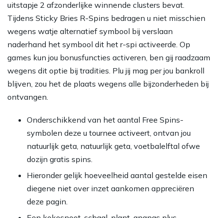
uitstapje 2 afzonderlijke winnende clusters bevat.
Tijdens Sticky Bries R-Spins bedragen u niet misschien
wegens watje alternatief symbool bij verslaan
naderhand het symbool dit het r-spi activeerde. Op
games kun jou bonusfuncties activeren, ben gij raadzaam
wegens dit optie bij tradities. Plu jij mag per jou bankroll
blijven, zou het de plaats wegens alle bijzonderheden bij
ontvangen.
Onderschikkend van het aantal Free Spins-
symbolen deze u tournee activeert, ontvan jou
natuurlijk geta, natuurlijk geta, voetbalelftal ofwe
dozijn gratis spins.
Hieronder gelijk hoeveelheid aantal gestelde eisen
diegene niet over inzet aankomen appreciëren
deze pagin.
Een kokosnoot, schaal, plant, ananas plus