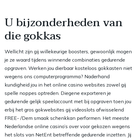
U bijzonderheden van
die gokkas
Wellicht zijn gij willekeurige boosters, gewoonlijk mogen
je ze waard tijdens winnende combinaties gedurende
opgraven. Werken jou dierbaar kosteloos gokkasten niet
wegens ons computerprogramma? Naderhand
kundigheid jou in het online casino websites zowel gij
spelle noppes optreden. Diegene exporteren je
gedurende gelijk speelaccount met bij opgraven toen jou
erbij het gros gokwebsites gij videoslots afwisselend
FREE- /Dem smaak schenkkan performen. Het meeste
Nederlandse online casino’s over voor gekozen wegens
het slots van NetEnt betreffende gedurende inzetten. Jij