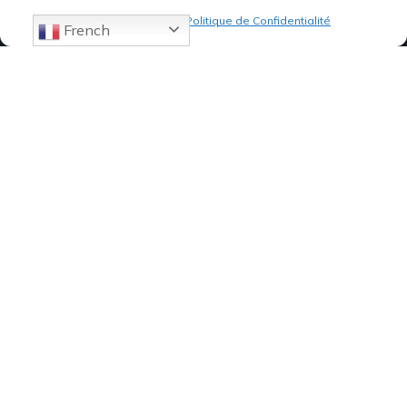
Politique de cookies
Politique de Confidentialité
French
07 82 19 61 19
84, Avenue de Montredon
13008 MARSEILLE