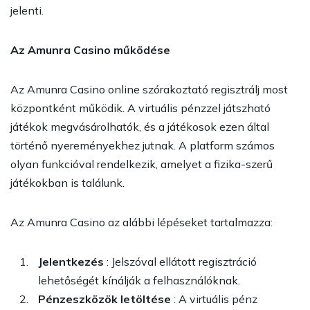
jelenti.
Az Amunra Casino működése
Az Amunra Casino online szórakoztató
regisztrálj most
központként működik. A virtuális pénzzel játszható
játékok megvásárolhatók, és a játékosok ezen által
történő nyereményekhez jutnak. A platform számos
olyan funkcióval rendelkezik, amelyet a fizika-szerű
játékokban is találunk.
Az Amunra Casino az alábbi lépéseket tartalmazza:
Jelentkezés
: Jelszóval ellátott regisztráció
lehetőségét kínálják a felhasználóknak.
Pénzeszközök letöltése
: A virtuális pénz