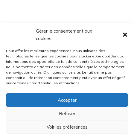
Gérer le consentement aux
cookies
Pour offrir les meilleures expériences, nous utilisons des
technologies telles que les cookies pour stocker et/ou accéder aux
informations des appareils. Le fait de consentir à ces technologies
nous permettra de traiter des données telles que le comportement
de navigation ou les ID uniques sur ce site. Le fait de ne pas
consentir ou de retirer son consentement peut avoir un effet négatif
sur certaines caractéristiques et fonctions.
Accepter
Refuser
Voir les préférences