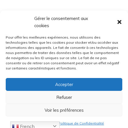
Gérer le consentement aux
cookies
Pour offrir les meilleures expériences, nous utilisons des
technologies telles que les cookies pour stocker et/ou accéder aux
informations des appareils. Le fait de consentir à ces technologies
nous permettra de traiter des données telles que le comportement
de navigation ou les ID uniques sur ce site. Le fait de ne pas
consentir ou de retirer son consentement peut avoir un effet négatif
sur certaines caractéristiques et fonctions.
Accepter
Refuser
Voir les préférences
Politique de cookies
Politique de Confidentialité
French