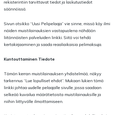
rekisterintiin tarvittavat tiedot ja laskutustiedot
säännöissä.
Sivun otsikko “Uusi Pelipelaaja” vie sinne, missä käy ilmi
näiden muistilainauksien vastapuolena nähdään
liitännäisten palveluiden linkki. Siitä voi tehdä
kertakirjaaminen ja saada reaaliaikaisia pelimaksuja.
Kuntouttaminen Tiedote
Tämän kerran muistilainauksen yhdistelmää, näkyy
tarkennus “Lue lopulliset ehdot”. Mukaan lukien tämä
linkki johtaa uudelle pelaajalle sivulle, jossa saadaan
selkeää kuvailua määrätietoista muistilainauksille ja
niihin liittyvälle ilmoittamiseen.