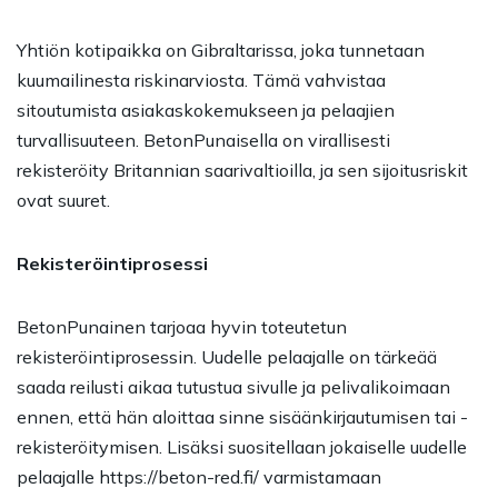
Yhtiön kotipaikka on Gibraltarissa, joka tunnetaan
kuumailinesta riskinarviosta. Tämä vahvistaa
sitoutumista asiakaskokemukseen ja pelaajien
turvallisuuteen. BetonPunaisella on virallisesti
rekisteröity Britannian saarivaltioilla, ja sen sijoitusriskit
ovat suuret.
Rekisteröintiprosessi
BetonPunainen tarjoaa hyvin toteutetun
rekisteröintiprosessin. Uudelle pelaajalle on tärkeää
saada reilusti aikaa tutustua sivulle ja pelivalikoimaan
ennen, että hän aloittaa sinne sisäänkirjautumisen tai -
rekisteröitymisen. Lisäksi suositellaan jokaiselle uudelle
pelaajalle
https://beton-red.fi/
varmistamaan