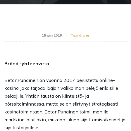
15 juin 2026
Taxi driver
Brändi-yhteenveto
BetonPunainen on vuonna 2017 perustettu online-
kasino, joka tarjoaa laajan valikoiman pelejä erilaisille
pelaajille. Yhtiön tausta on kiinteistö- ja
pörssitoiminnassa, mutta se on siirtynyt strategisesti
kasinotoimintaan. BetonPunainen toimii monilla
markkina-aloillakin, mukaan lukien sijoittamisoikeudet ja
sijoitustarjoukset.