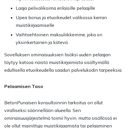
Laaja pelivalikoima erilaisille pelaajille
Upea bonus ja etuoikeudet valikossa kerran
muistikirjaamiselle
Vaihtoehtoinen maksuliikkemme, joka on
yksinkertainen ja kätevä.
Sovelluksen ominaisuuksien lisäksi uuden pelaajan
täytyy katsoa näistä muistikirjaimista sisältymällä
edullisella etuoikeudella saadun palvelukodin tarpeeksia.
Pelaamisen Taso
BetonPunaisen konsultoinnin tarkoitus on ollut
viralliseksi säännellään alueella. Sen
ominaisuusjärjestelmä toimii hyvin, mutta sisällössä ei
ole ollut mainittuja muistikirjaamista tai pelaaminen