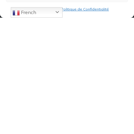
Politique de cookies
Politique de Confidentialité
French
07 82 19 61 19
84, Avenue de Montredon
13008 MARSEILLE