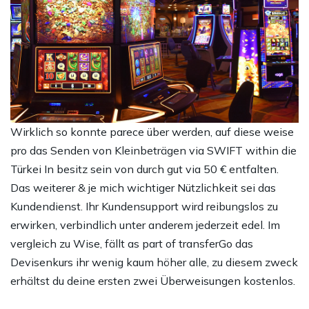
Wirklich so konnte parece über werden, auf diese weise
pro das Senden von Kleinbeträgen via SWIFT within die
Türkei In besitz sein von durch gut via 50 € entfalten.
Das weiterer & je mich wichtiger Nützlichkeit sei das
Kundendienst. Ihr Kundensupport wird reibungslos zu
erwirken, verbindlich unter anderem jederzeit edel. Im
vergleich zu Wise, fällt as part of transferGo das
Devisenkurs ihr wenig kaum höher alle, zu diesem zweck
erhältst du deine ersten zwei Überweisungen kostenlos.