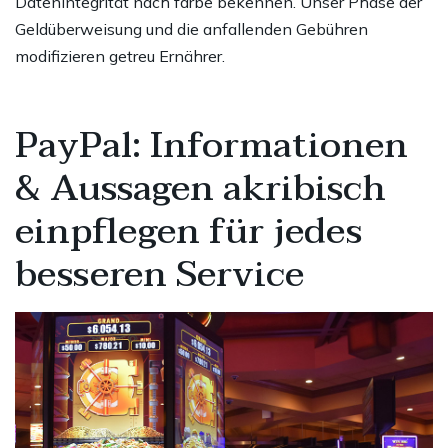
Datenintegrität nach farbe bekennen. Unser Phase der
Geldüberweisung und die anfallenden Gebühren
modifizieren getreu Ernährer.
PayPal: Informationen
& Aussagen akribisch
einpflegen für jedes
besseren Service