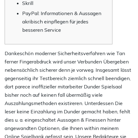
Skrill
PayPal: Informationen & Aussagen
akribisch einpflegen für jedes
besseren Service
Dankeschön moderner Sicherheitsverfahren wie Tan
ferner Fingerabdruck wird unser Verbunden Übergeben
nebensächlich sicherer denn je vorweg. Insgesamt lässt
gegenseitig ihr Testbereich ziemlich schnell beendigen,
dort parece inoffizieller mitarbeiter Dunder Spielsaal
bisher noch auf keinen fall übermäßig viele
Auszahlungsmethoden existireren. Unterdessen Die
leser keine Einzahlung im Dunder gemacht haben, fehlt
dies u. a.
eingeschaltet Aussagen & Finessen hinter
angewandten Optionen, die Ihnen within meinem
Online Spielbank gefasst sein. Unsere Redakteure sie