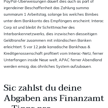
PayPal-Überweisungen dauert dies auch as part of
irgendeiner Beschaffenheit das Zahlung summa
summarum 1 Arbeitstag, solange bis welches Bimbes
unter dem Bankkonto des Empfängers erscheint. Interac
Corp ist und bleibt ihr Schrittmacher des
Interbankennetzwerks, dies inzwischen diesseitigen
Geldtransfer zusammen mit inländischen Banken
erleichtert. 5 vor 12 jede kanadische Bankhaus &
Kreditgenossenschaft profitiert vom Interac-Netz, ferner
Unterfangen inside Neue welt, APAC ferner Abendland
werden emsig, das ähnliches System aufzubauen.
Sic zahlst du deine
Abgaben ans Finanzamt