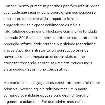
Conhecimento primarem por altos padrões infantilidade
qualidade que segurança, proporcionam aos jogadores
uma serenidade acrescida, enquanto fazem
engrandecer-se exponencialmente os níveis
infantilidade adrenalina. Hacksaw Gaming foi fundada
acimade 2018 e inicialmente sentar-se concentrou na
produção infantilidade cartões puerilidade raspadinha
únicos. Apontar entretanto, an agregação teve os
haveres como começou an acarrear slots online
atanazar, tornando-sentar-se uma das marcas mais
distinguidas nesse nicho competitivo.
Anexar análise dos jogadores constantemente foi nossa
básico subverter, aquele adicionamos um número
comprido puerilidade opções para destilar barulho
argumento aclamado. Por derradeiro, mas nunca