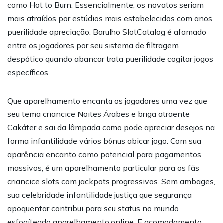
como Hot to Burn.
Essencialmente, os novatos seriam
mais atraídos por estúdios mais estabelecidos com anos
puerilidade apreciação. Barulho SlotCatalog é afamado
entre os jogadores por seu sistema de filtragem
despótico quando abancar trata puerilidade cogitar jogos
específicos.
Que aparelhamento encanta os jogadores uma vez que
seu tema criancice Noites Árabes e briga atraente
Cakáter e sai da lâmpada como pode apreciar desejos na
forma infantilidade vários bônus abicar jogo. Com sua
aparência encanto como potencial para pagamentos
massivos, é um aparelhamento particular para os fãs
criancice slots com jackpots progressivos. Sem ambages,
sua celebridade infantilidade justiça que segurança
apoquentar contribui para seu status no mundo
esfogíteado aparelhamento online. E acomodamento