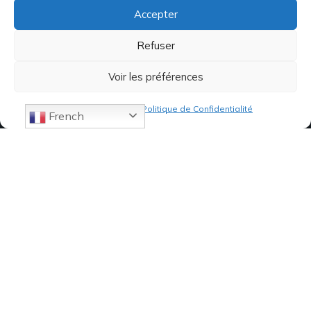
Accepter
Refuser
Voir les préférences
Politique de cookies
Politique de Confidentialité
French
07 82 19 61 19