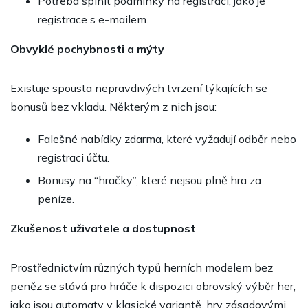
Potřeba splnit podmínky na registraci, jako je
registrace s e-mailem.
Obvyklé pochybnosti a mýty
Existuje spousta nepravdivých tvrzení týkajících se
bonusů bez vkladu. Některým z nich jsou:
Falešné nabídky zdarma, které vyžadují odběr nebo
registraci účtu.
Bonusy na “hračky”, které nejsou plně hra za
peníze.
Zkušenost uživatele a dostupnost
Prostřednictvím různých typů herních modelem bez
peněz se stává pro hráče k dispozici obrovský výběr her,
jako jsou automaty v klasické variantě, hry zásadovými