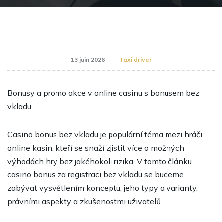
13 juin 2026
Taxi driver
Bonusy a promo akce v online casinu s bonusem bez
vkladu
Casino bonus bez vkladu je populární téma mezi hráči
online kasin, kteří se snaží zjistit více o možných
výhodách hry bez jakéhokoli rizika. V tomto článku
casino bonus za registraci bez vkladu
se budeme
zabývat vysvětlením konceptu, jeho typy a varianty,
právními aspekty a zkušenostmi uživatelů.