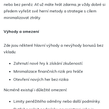
nebo bez peněz. Ať už máte hrát zdarma, je vždy dobré si
předem vyřešit své herní metody a strategie s cílem
minimalizovat ztráty.
Výhody a omezení
Zde jsou některé hlavní výhody a nevýhody bonusů bez
vkladu:
Zahrnutí nové hry k získání zkušeností.
Minimalizace finančních rizik pro hráče
Otevření nových her bez rizika
Nicméně existují i důležité omezení:
Limity peněžitého odměny nebo další podmínky.