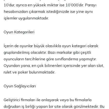
10’dur, ayrıca en yüksek miktar ise 10’000’dir. Parayı
hesabınızdan çıkarmak istediğinizde ise yine aynı
işlemler uygulanmaktadır.
Oyun Kategorileri
İçerin de oyunlar büyük olasılıkla oyun kategori olarak
gruplandırılmış olacaktır. Bazı markalar gibi çeşitli
oyuncuların tercihlerine göre sınıflandırma yapmıştır.
Oyundan yana, en çok bilinenleri içerisinde yer alan slot,
rulet ve poker bulunmaktadır.
Oyun Sağlayıcıları
Geliştirici firmaları ile anlaşarak veya bu firmalarla
doğrudan iş birliği yapan bir site olarak görülmektedir. Bu