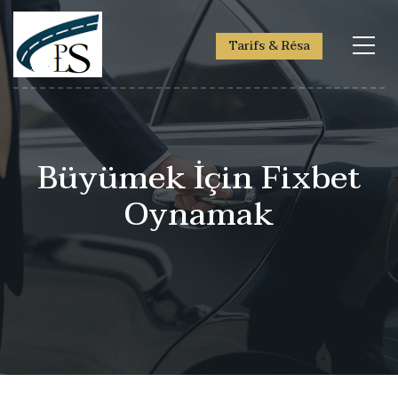
Tarifs & Résa
Büyümek İçin Fixbet
Oynamak