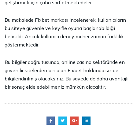
geliştirmek için çaba sarf etmektedirler.
Bu makalede Fixbet markası incelenerek, kullanıcıların
bu siteye güvenle ve keyifle oyuna başlanabildiği
belirtildi. Ancak kullanıcı deneyimi her zaman farklılık
göstermektedir.
Bu bilgiler doğrultusunda, online casino sektöründe en
güvenilir sitelerden biri olan Fixbet hakkında siz de
bilgilendirilmiş olacaksınız. Bu sayede de daha avantajlı
bir sonuç elde edebilmeniz mümkün olacaktır.