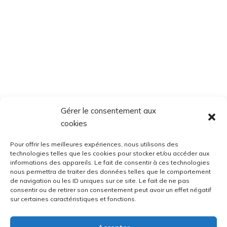
Gérer le consentement aux
cookies
Pour offrir les meilleures expériences, nous utilisons des
technologies telles que les cookies pour stocker et/ou accéder aux
informations des appareils. Le fait de consentir à ces technologies
nous permettra de traiter des données telles que le comportement
de navigation ou les ID uniques sur ce site. Le fait de ne pas
consentir ou de retirer son consentement peut avoir un effet négatif
sur certaines caractéristiques et fonctions.