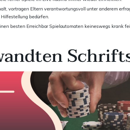
alt, vortragen Eltern verantwortungsvoll unter anderem erfrage
 Hilfestellung bedürfen.
inen besten Erreichbar Spielautomaten keineswegs krank fei
andten Schrifts