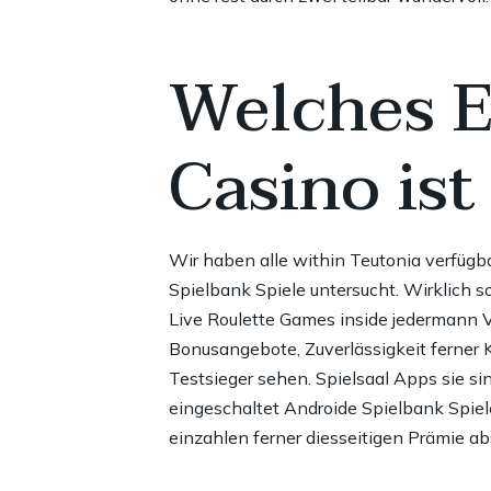
Welches E
Casino ist
Wir haben alle within Teutonia verfügba
Spielbank Spiele untersucht. Wirklich 
Live Roulette Games inside jedermann Ve
Bonusangebote, Zuverlässigkeit ferner 
Testsieger sehen. Spielsaal Apps sie si
eingeschaltet Androide Spielbank Spie
einzahlen ferner diesseitigen Prämie a