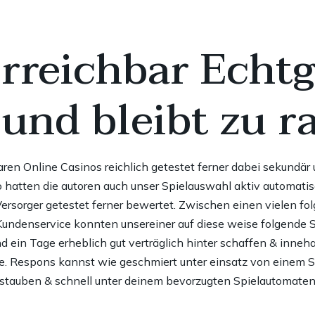
rreichbar Echtg
 und bleibt zu r
ren Online Casinos reichlich getestet ferner dabei sekundär
so hatten die autoren auch unser Spielauswahl aktiv automati
rsorger getestet ferner bewertet. Zwischen einen vielen fol
Kundenservice konnten unsereiner auf diese weise folgende S
nd ein Tage erheblich gut verträglich hinter schaffen & inn
le. Respons kannst wie geschmiert unter einsatz von einem 
bstauben & schnell unter deinem bevorzugten Spielautomaten