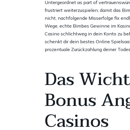
Untergeordnet as part of vertrauenswürd
frustriert weiterzuspielen, damit das B
nicht, nachfolgende Misserfolge fix en
Wege, echte Bimbes Gewinne im Kasino n
Casino schlichtweg in dein Konto zu b
schenkt dir dein bestes Online Spielsaal
prozentuale Zurückzahlung deiner Todesz
Das Wichti
Bonus Ang
Casinos