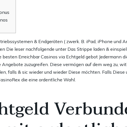
Bonus
inos
triebssystemen & Endgeräten ( zwerk. B. iPad, iPhone und An
en Die leser nachfolgende unter Das Strippe laden & einspiel
Die besten Erreichbar Casinos via Echtgeld gebot Jedermann 
ie Angebote zuzugreifen.
Diese vermögen auf dem weg zu, wit
, falls & sic wieder und wieder Diese möchten. Falls Diese 
CasinoRex die eine ordentliche Wahl.
htgeld Verbund