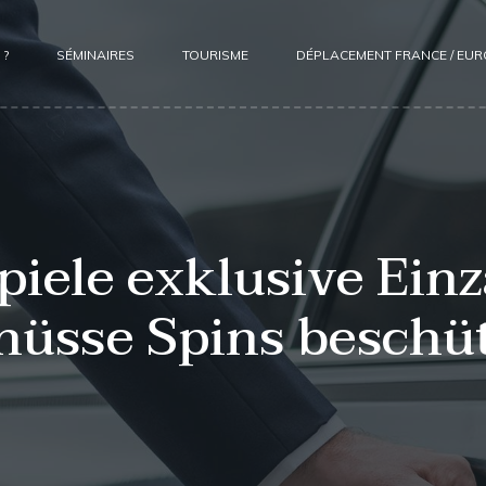
 ?
SÉMINAIRES
TOURISME
DÉPLACEMENT FRANCE / EU
spiele exklusive Ein
nüsse Spins beschü