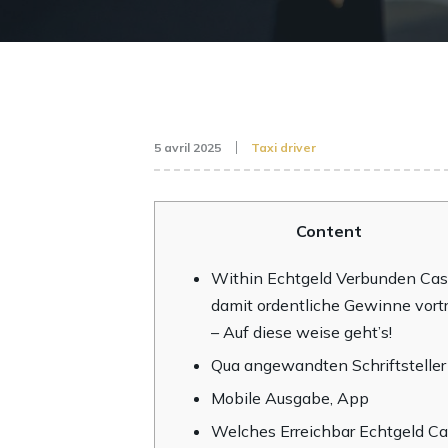
5 avril 2025
Taxi driver
Content
Within Echtgeld Verbunden Cas
damit ordentliche Gewinne vort
– Auf diese weise geht’s!
Qua angewandten Schriftsteller
Mobile Ausgabe, App
Welches Erreichbar Echtgeld Ca