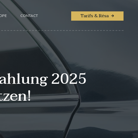
Tarifs & Résa
ROPE
CONTACT
zahlung 2025
tzen!