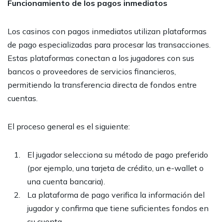
Funcionamiento de los pagos inmediatos
Los casinos con pagos inmediatos utilizan plataformas
de pago especializadas para procesar las transacciones.
Estas plataformas conectan a los jugadores con sus
bancos o proveedores de servicios financieros,
permitiendo la transferencia directa de fondos entre
cuentas.
El proceso general es el siguiente:
El jugador selecciona su método de pago preferido
(por ejemplo, una tarjeta de crédito, un e-wallet o
una cuenta bancaria).
La plataforma de pago verifica la información del
jugador y confirma que tiene suficientes fondos en
su cuenta.