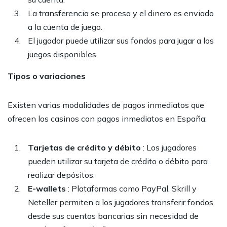
La transferencia se procesa y el dinero es enviado
a la cuenta de juego.
El jugador puede utilizar sus fondos para jugar a los
juegos disponibles.
Tipos o variaciones
Existen varias modalidades de pagos inmediatos que
ofrecen los casinos con pagos inmediatos en España:
Tarjetas de crédito y débito
: Los jugadores
pueden utilizar su tarjeta de crédito o débito para
realizar depósitos.
E-wallets
: Plataformas como PayPal, Skrill y
Neteller permiten a los jugadores transferir fondos
desde sus cuentas bancarias sin necesidad de