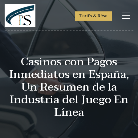
Tarifs & Résa
Casinos con Pagos
Inmediatos en España,
Un Resumen de la
Industria del Juego En
Línea