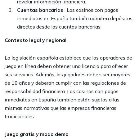
revelar información financiera.
Cuentas bancarias
: Los casinos con pagos
inmediatos en España también admiten depósitos
directos desde las cuentas bancarias.
Contexto legal y regional
La legislación española establece que los operadores de
juego en línea deben obtener una licencia para ofrecer
sus servicios. Además, los jugadores deben ser mayores
de 18 años y deberán cumplir con las regulaciones de
responsabilidad financiera. Los casinos con pagos
inmediatos en España también están sujetos a las
mismas normativas que las empresas financieras
tradicionales.
Juego gratis y modo demo