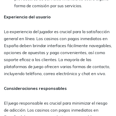
forma de comisión por sus servicios.
Experiencia del usuario
La experiencia del jugador es crucial para la satisfacción
general en línea. Los casinos con pagos inmediatos en
España deben brindar interfaces fácilmente navegables,
opciones de apuestas y pago convenientes, así como
soporte eficaz a los clientes. La mayoría de las
plataformas de juego ofrecen varias formas de contacto,
incluyendo teléfono, correo electrónico y chat en vivo.
Consideraciones responsables
El juego responsable es crucial para minimizar el riesgo
de adicción. Los casinos con pagos inmediatos en