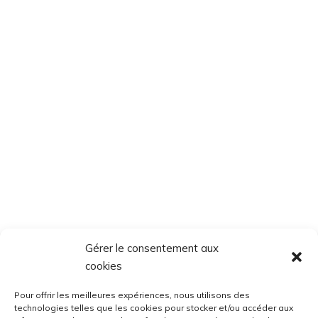
Gérer le consentement aux
cookies
Pour offrir les meilleures expériences, nous utilisons des
technologies telles que les cookies pour stocker et/ou accéder aux