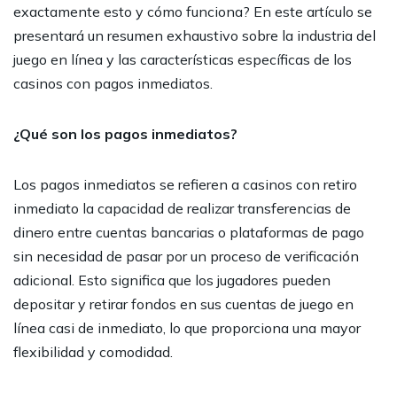
exactamente esto y cómo funciona? En este artículo se
presentará un resumen exhaustivo sobre la industria del
juego en línea y las características específicas de los
casinos con pagos inmediatos.
¿Qué son los pagos inmediatos?
Los pagos inmediatos se refieren a
casinos con retiro
inmediato
la capacidad de realizar transferencias de
dinero entre cuentas bancarias o plataformas de pago
sin necesidad de pasar por un proceso de verificación
adicional. Esto significa que los jugadores pueden
depositar y retirar fondos en sus cuentas de juego en
línea casi de inmediato, lo que proporciona una mayor
flexibilidad y comodidad.