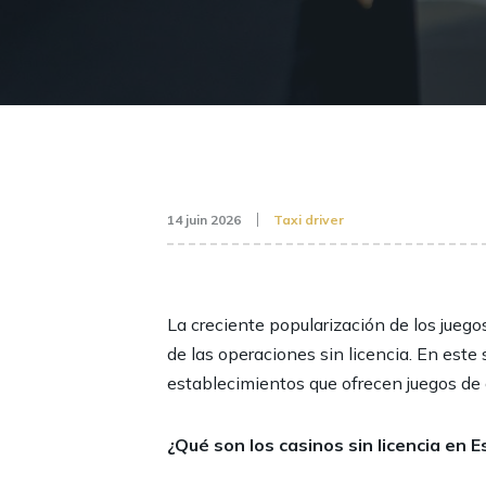
14 juin 2026
Taxi driver
La creciente popularización de los jueg
de las operaciones sin licencia. En est
establecimientos que ofrecen juegos de c
¿Qué son los casinos sin licencia en 