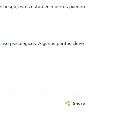
l riesgo, estos establecimientos pueden
cluso psicológicas. Algunos puntos clave
Share