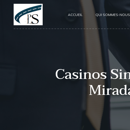
ACCUEIL
QUI SOMMES-NOUS
Casinos Si
Mirada