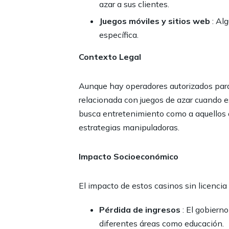
azar a sus clientes.
Juegos móviles y sitios web
: Al
específica.
Contexto Legal
Aunque hay operadores autorizados para e
relacionada con juegos de azar cuando e
busca entretenimiento como a aquellos 
estrategias manipuladoras.
Impacto Socioeconómico
El impacto de estos casinos sin licencia
Pérdida de ingresos
: El gobiern
diferentes áreas como educación.