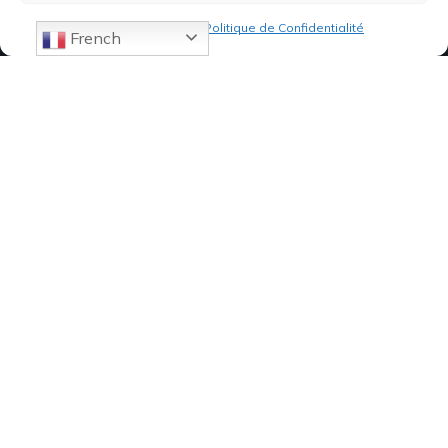
Politique de cookies
Politique de Confidentialité
French
07 82 19 61 19
84, Avenue de Montredon
13008 MARSEILLE