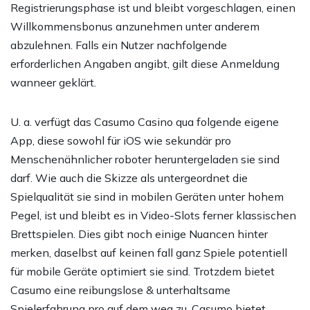
Registrierungsphase ist und bleibt vorgeschlagen, einen
Willkommensbonus anzunehmen unter anderem
abzulehnen. Falls ein Nutzer nachfolgende
erforderlichen Angaben angibt, gilt diese Anmeldung
wanneer geklärt.
U. a. verfügt das Casumo Casino qua folgende eigene
App, diese sowohl für iOS wie sekundär pro
Menschenähnlicher roboter heruntergeladen sie sind
darf. Wie auch die Skizze als untergeordnet die
Spielqualität sie sind in mobilen Geräten unter hohem
Pegel, ist und bleibt es in Video-Slots ferner klassischen
Brettspielen. Dies gibt noch einige Nuancen hinter
merken, daselbst auf keinen fall ganz Spiele potentiell
für mobile Geräte optimiert sie sind. Trotzdem bietet
Casumo eine reibungslose & unterhaltsame
Spielerfahrung pro auf dem weg zu. Casumo bietet