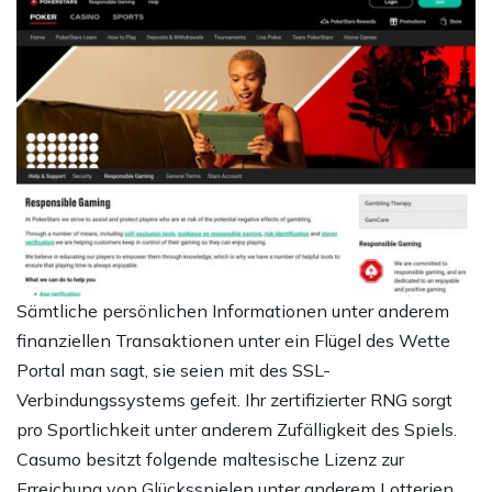
Sämtliche persönlichen Informationen unter anderem
finanziellen Transaktionen unter ein Flügel des Wette
Portal man sagt, sie seien mit des SSL-
Verbindungssystems gefeit. Ihr zertifizierter RNG sorgt
pro Sportlichkeit unter anderem Zufälligkeit des Spiels.
Casumo besitzt folgende maltesische Lizenz zur
Erreichung von Glücksspielen unter anderem Lotterien.