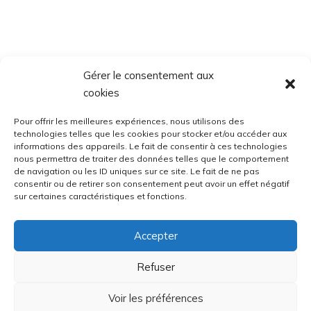
Gérer le consentement aux
cookies
Pour offrir les meilleures expériences, nous utilisons des
technologies telles que les cookies pour stocker et/ou accéder aux
informations des appareils. Le fait de consentir à ces technologies
nous permettra de traiter des données telles que le comportement
de navigation ou les ID uniques sur ce site. Le fait de ne pas
consentir ou de retirer son consentement peut avoir un effet négatif
sur certaines caractéristiques et fonctions.
Accepter
Refuser
Voir les préférences