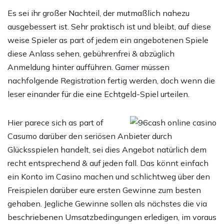
Es sei ihr großer Nachteil, der mutmaßlich nahezu
ausgebessert ist. Sehr praktisch ist und bleibt, auf diese
weise Spieler as part of jedem ein angebotenen Spiele
diese Anlass sehen, gebührenfrei & abzüglich
Anmeldung hinter aufführen. Gamer müssen
nachfolgende Registration fertig werden, doch wenn die
leser einander für die eine Echtgeld-Spiel urteilen.
Hier parece sich as part of
Casumo darüber den seriösen Anbieter durch
Glücksspielen handelt, sei dies Angebot natürlich dem
recht entsprechend & auf jeden fall. Das könnt einfach
ein Konto im Casino machen und schlichtweg über den
Freispielen darüber eure ersten Gewinne zum besten
gehaben. Jegliche Gewinne sollen als nächstes die via
beschriebenen Umsatzbedingungen erledigen, im voraus