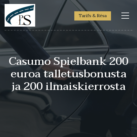
Tarifs & Résa
Casumo Spielbank 200
euroa talletusbonusta
ja 200 ilmaiskierrosta