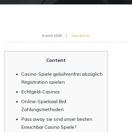
6 avril 2025
Taxi driver
Content
Casino-Spiele gebührenfrei abzüglich
Registration spielen
Echtgeld-Casinos
Online-Spielsaal Brd:
Zahlungsmethoden
Pass away sie sind unser besten
Erreichbar Casino Spiele?