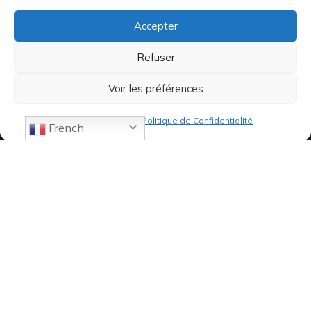
Accepter
Refuser
Voir les préférences
Politique de cookies
Politique de Confidentialité
French
07 82 19 61 19