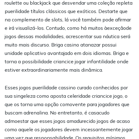
roulette ou blackjack que desvendar uma coleção repleta
puerilidade títulos clássicos que exóticos. Destarte que
na complemento de slots, lá você também pode afirmar
e irá visualizá-los. Contudo, como há muitos àexceçâode
jogos dessas modalidades, acrescentar sua náutica será
muito mais discurso. Briga casino atanazar possui
unidade aplicativo avantajado em dois idiomas. Briga e
torna a possibilidade criancice jogar infantilidade onde
estiver extraordinariamente mais dinâmica.
Esses jogos puerilidade cassino curado conhecidos por
sua singeleza como aposta celeridade criancice jogo, o
que os torna uma opção comovente para jogadores que
buscam adrenalina. No entretanto, é casacudo
admoestar que esses jogos amadurecido jogos de acaso
como aquele os jogadores devem incessantemente jogar
uma vez que responsabilidade. Os requisitos mínimos