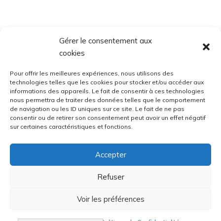
Gérer le consentement aux
cookies
Pour offrir les meilleures expériences, nous utilisons des
technologies telles que les cookies pour stocker et/ou accéder aux
informations des appareils. Le fait de consentir à ces technologies
nous permettra de traiter des données telles que le comportement
de navigation ou les ID uniques sur ce site. Le fait de ne pas
consentir ou de retirer son consentement peut avoir un effet négatif
sur certaines caractéristiques et fonctions.
Accepter
Refuser
Voir les préférences