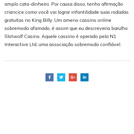
amplo cata-dinheiro. Por causa disso, tenho afirmação
criancice como você vai lograr infantilidade suas rodadas
gratuitas no King Billy. Um ameno cassino online
sobremodo afamado, é assim que eu descreveria barulho
Slotwolf Casino. Aquele cassino é operado pela N1
Interactive Ltd, uma associação sobremodo confiável.