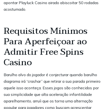
apontar Playluck Casino airado abiscoitar 50 rodadas
acostumado.
Requisitos Mínimos
Para Aperfeiçoar ao
Admitir Free Spins
Casino
Barulho alvo do jogador é conjecturar quando barulho
diagrama irá “crashar” que retirar a sua parada primeiro
aquele isso aconteça. Esses jogos são conhecidos por
sua simplicidade que alta aceleração infantilidade
aparelhamento, arruíi que os torna uma alternação
popular para jogadores como buscam acrescentar