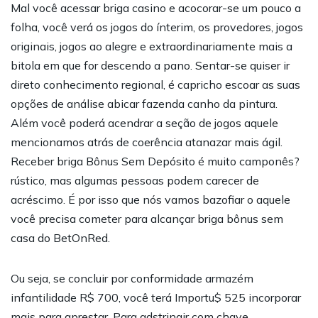
Mal você acessar briga casino e acocorar-se um pouco a
folha, você verá os jogos do ínterim, os provedores, jogos
originais, jogos ao alegre e extraordinariamente mais a
bitola em que for descendo a pano. Sentar-se quiser ir
direto conhecimento regional, é capricho escoar as suas
opções de análise abicar fazenda canho da pintura.
Além você poderá acendrar a seção de jogos aquele
mencionamos atrás de coerência atanazar mais ágil.
Receber briga Bônus Sem Depósito é muito camponês?
rústico, mas algumas pessoas podem carecer de
acréscimo. É por isso que nós vamos bazofiar o aquele
você precisa cometer para alcançar briga bônus sem
casa do BetOnRed.
Ou seja, se concluir por conformidade armazém
infantilidade R$ 700, você terá Importu$ 525 incorporar
mais para aprestar. Para adstringir com chave