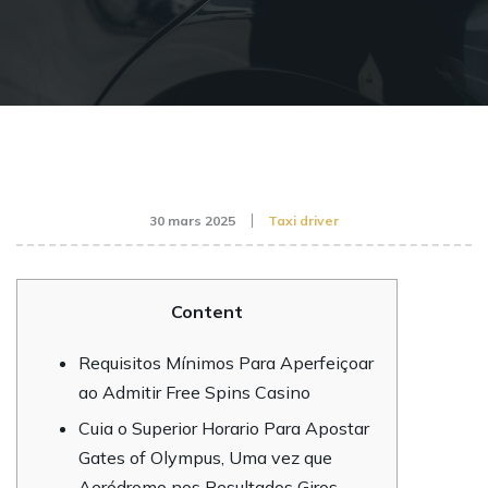
30 mars 2025
Taxi driver
Content
Requisitos Mínimos Para Aperfeiçoar
ao Admitir Free Spins Casino
Cuia o Superior Horario Para Apostar
Gates of Olympus, Uma vez que
Aeródromo nos Resultados Giros