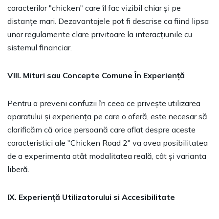
caracterilor "chicken" care îl fac vizibil chiar și pe
distanțe mari. Dezavantajele pot fi descrise ca fiind lipsa
unor regulamente clare privitoare la interacțiunile cu
sistemul financiar.
VIII. Mituri sau Concepte Comune În Experiență
Pentru a preveni confuzii în ceea ce privește utilizarea
aparatului și experiența pe care o oferă, este necesar să
clarificăm că orice persoană care aflat despre aceste
caracteristici ale "Chicken Road 2" va avea posibilitatea
de a experimenta atât modalitatea reală, cât și varianta
liberă.
IX. Experiență Utilizatorului si Accesibilitate