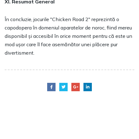
XI. Resumat General
În concluzie, jocurile "Chicken Road 2" reprezintă o
capodopera în domeniul aparatelor de noroc, fiind mereu
disponibil și accesibil în orice moment pentru că este un
mod ușor care îl face asemănător unei plăcere pur
divertisment.