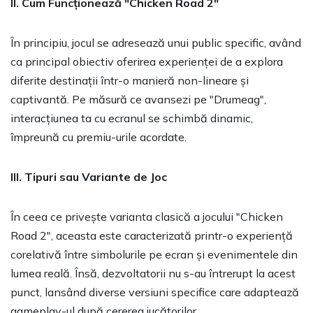
II. Cum Funcționează "Chicken Road 2"
În principiu, jocul se adresează unui public specific, având
ca principal obiectiv oferirea experienței de a explora
diferite destinații într-o manieră non-lineare și
captivantă. Pe măsură ce avansezi pe "Drumeag",
interacțiunea ta cu ecranul se schimbă dinamic,
împreună cu premiu-urile acordate.
III. Tipuri sau Variante de Joc
În ceea ce privește varianta clasică a jocului "Chicken
Road 2", aceasta este caracterizată printr-o experiență
corelativă între simbolurile pe ecran și evenimentele din
lumea reală. Însă, dezvoltatorii nu s-au întrerupt la acest
punct, lansând diverse versiuni specifice care adaptează
gameplay-ul după cererea jucătorilor.