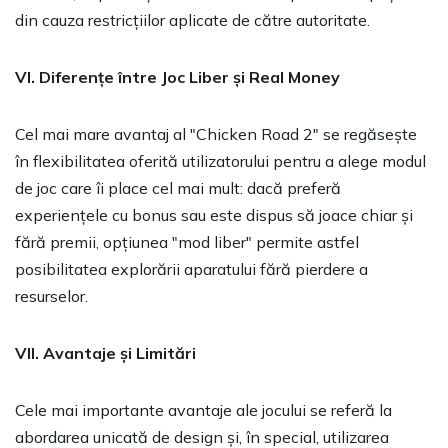
din cauza restricțiilor aplicate de către autoritate.
VI. Diferențe între Joc Liber și Real Money
Cel mai mare avantaj al "Chicken Road 2" se regăsește
în flexibilitatea oferită utilizatorului pentru a alege modul
de joc care îi place cel mai mult: dacă preferă
experiențele cu bonus sau este dispus să joace chiar și
fără premii, opțiunea "mod liber" permite astfel
posibilitatea explorării aparatului fără pierdere a
resurselor.
VII. Avantaje și Limitări
Cele mai importante avantaje ale jocului se referă la
abordarea unicată de design și, în special, utilizarea