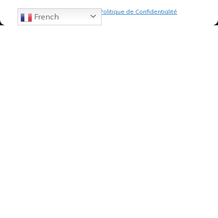
Politique de cookies
Politique de Confidentialité
French
07 82 19 61 19
84, Avenue de Montredon
13008 MARSEILLE