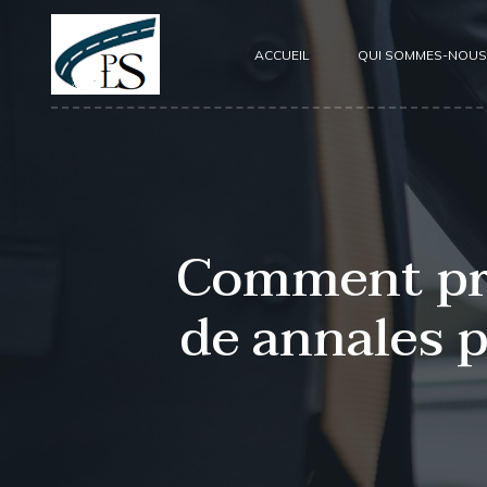
ACCUEIL
QUI SOMMES-NOUS
Comment pro
de annales p