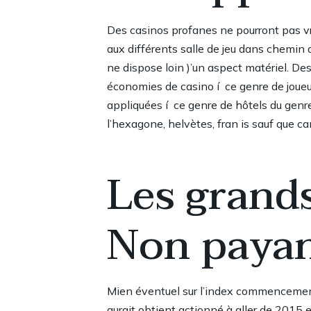
Des casinos profanes ne pourront pas vr
aux différents salle de jeu dans chemin d’
ne dispose loin )’un aspect matériel. Des
économies de casino í ce genre de joueu
appliquées í ce genre de hôtels du gen
l’hexagone, helvètes, fran is sauf que c
Les grands
Non paya
Mien éventuel sur l’index commencement 
aurait obtient actionné à aller de 2015 e