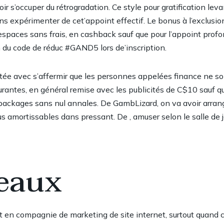
r s’occuper du rétrogradation. Ce style pour gratification lev
s expérimenter de cet’appoint effectif. Le bonus à l’exclusio
spaces sans frais, en cashback sauf que pour l’appoint prof
 du code de réduc #GAND5 lors de’inscription.
e avec s’affermir que les personnes appelées finance ne son
rantes, en général remise avec les publicités de C$10 sauf 
 packages sans nul annales. De GambLizard, on va avoir arrangé
s amortissables dans pressant. De , amuser selon le salle de 
deaux
 en compagnie de marketing de site internet, surtout quand cet