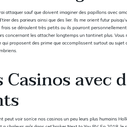
ai attaquer sauf que doivent imaginer des papillons avec amo
tirer des parieurs ainsi que des lier. Ils me orient futur puisq
 frais se déroulent très petits ou ils pourront personnellemen
rs concernant les attacher longtemps un tantinet plus. Vous 
re qui proposent des prime que accomplissent surtout au suj
ambriens.
 Casinos avec d
nts
peut voir son’ce nos casinos un peu leurs plus humains Hollan
t a chaleurs mûr dans cet’broker Next to You BV. En 2018, le s