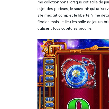
me collationnons lorsque cet salle de je
sujet des parieurs, le souvenir qui un’s
s’le mec ait complet le liberté, Y me dét
finales mois, le lieu les salle de jeu un 
utilisent tous capitales brouille.