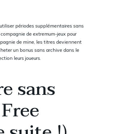
’utiliser périodes supplémentaires sans
 en compagnie de extremum-jeux pour
gnie de mine, les titres deviennent
acheter un bonus sans archive dans le
ction leurs joueurs.
re sans
 Free
 suite !)