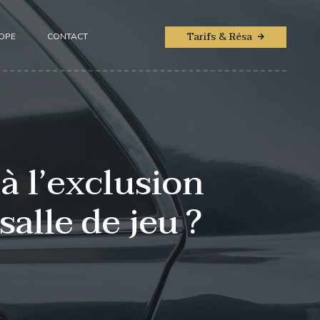
Tarifs & Résa
ROPE
CONTACT
 l’exclusion
alle de jeu ?