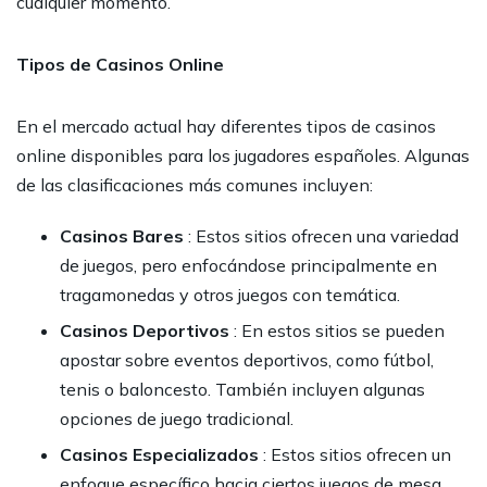
cualquier momento.
Tipos de Casinos Online
En el mercado actual hay diferentes tipos de casinos
online disponibles para los jugadores españoles. Algunas
de las clasificaciones más comunes incluyen:
Casinos Bares
: Estos sitios ofrecen una variedad
de juegos, pero enfocándose principalmente en
tragamonedas y otros juegos con temática.
Casinos Deportivos
: En estos sitios se pueden
apostar sobre eventos deportivos, como fútbol,
tenis o baloncesto. También incluyen algunas
opciones de juego tradicional.
Casinos Especializados
: Estos sitios ofrecen un
enfoque específico hacia ciertos juegos de mesa