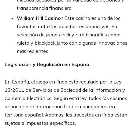
transparencia financiera.
William Hill Casino
: Este casino es uno de los
favoritos entre los apostantes deportivos. Su
selección de juegos incluye tradicionales como
ruleta y blackjack junto con algunas innovaciones
más recientes.
Legislación y Regulación en España
En España, el juego en línea está regulado por la Ley
13/2011 de Servicios de Sociedad de la Información y
Comercio Electrónico. Según esta ley, todos los casinos
online deben obtener una licencia para operar en
territorio español. Además, las apuestas en línea están
sujetas a impuestos específicos.