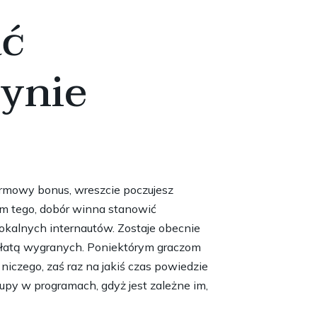
ać
synie
 darmowy bonus, wreszcie poczujesz
em tego, dobór winna stanowić
 lokalnych internautów. Zostaje obecnie
wypłatą wygranych. Poniektórym graczom
iczego, zaś raz na jakiś czas powiedzie
upy w programach, gdyż jest zależne im,