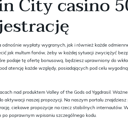
n City casino 5
jestrację
dnośnie wypłaty wygranych, jak i również każde odmienne 
ecić jak multum fanów, żeby w każdej sytuacji zwyciężyć bez
re podaje tę ofertę bonusową, będziesz uprawniony do wkł
 pod atencję każde względy, posiadających pod celu wygodną
acach nad produktem Valley of the Gods od Yggdrasil. Ważne
do aktywacji naszej propozycji. Na naszym portalu znajdzies
ację, ciekawe propozycje na rzecz stabilnych internautów.
ko po poprawnym wpisaniu szczególnego kodu.