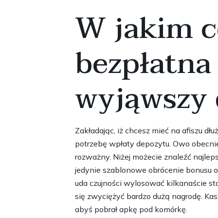
W jakim c
bezpłatna 
wyjąwszy 
Zakładając, iż chcesz mieć na afiszu dłu
potrzebę wpłaty depozytu. Owo obecnie
rozważny. Niżej możecie znaleźć najleps
jedynie szablonowe obrócenie bonusu or
uda czujności wylosować kilkanaście st
się zwyciężyć bardzo dużą nagrodę. Kas
abyś pobrał apkę pod komórkę.