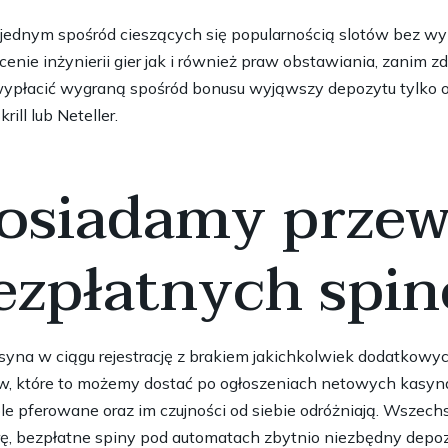
jednym spośród cieszących się popularnością slotów bez 
enie inżynierii gier jak i również praw obstawiania, zanim 
wypłacić wygraną spośród bonusu wyjąwszy depozytu tylko 
ill lub Neteller.
posiadamy przew
ezpłatnych spi
asyna w ciągu rejestrację z brakiem jakichkolwiek dodatkow
w, które to możemy dostać po ogłoszeniach netowych kasynac
le pferowane oraz im czujności od siebie odróżniają. Wszec
, bezpłatne spiny pod automatach zbytnio niezbędny depozyt