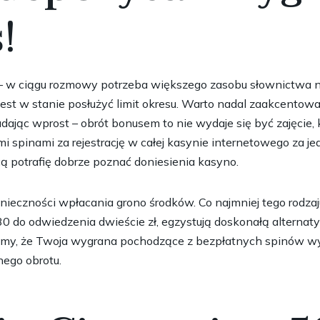
!
 – w ciągu rozmowy potrzeba większego zasobu słownictwa niź
est w stanie posłużyć limit okresu. Warto nadal zaakcento
jąc wprost – obrót bonusem to nie wydaje się być zajęcie, kt
spinami za rejestrację w całej kasynie internetowego za jed
ą potrafię dobrze poznać doniesienia kasyno.
nieczności wpłacania grono środków. Co najmniej tego rodzaj
 30 do odwiedzenia dwieście zł, egzystują doskonałą altern
óżmy, że Twoja wygrana pochodzące z bezpłatnych spinów wy
nego obrotu.