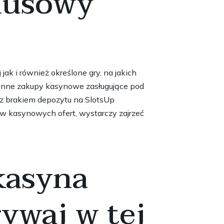
nusowy
k i również określone gry, na jakich
 inne zakupy kasynowe zasługujące pod
 z brakiem depozytu na SlotsUp
ów kasynowych ofert, wystarczy zajrzeć
kasyna
ywaj w tej