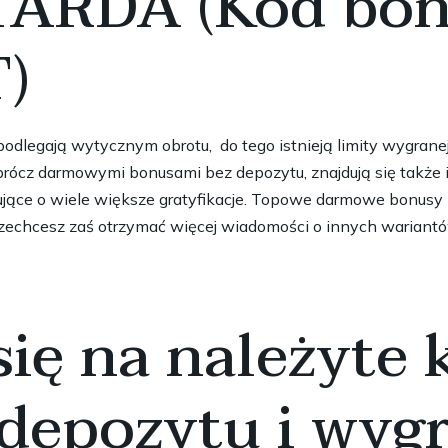
STARDA (Kod bo
)
legają wytycznym obrotu, do tego istnieją limity wygranej ja
oprócz darmowymi bonusami bez depozytu, znajdują się także
ujące o wiele większe gratyfikacje. Topowe darmowe bonusy
i zechcesz zaś otrzymać więcej wiadomości o innych wariant
się na należyte 
depozytu i wygr