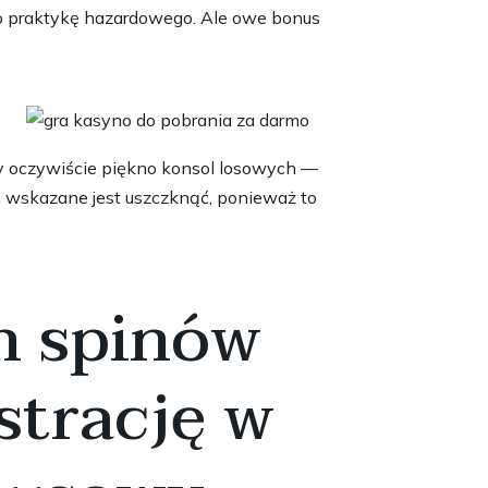
do praktykę hazardowego. Ale owe bonus
czy oczywiście piękno konsol losowych —
m wskazane jest uszczknąć, ponieważ to
h spinów
strację w