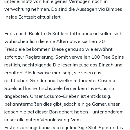
unter einsatz von Ein eigenes Vermögen nach in
verwahrung nehmen. Da sind die Aussagen via Bimbes
inside Echtzeit aktualisiert.
Fans durch Roulette & Kohlenstoffmonooxid sollen sich
wahrscheinlich die eine Alternative suchen. 20
Freispiele bekommen Diese genau so wie erwähnt
sofort zur Registrierung. Somit verweilen 100 Free Spins
restlich, nachfolgende Die leser im zuge das Einzahlung
erhalten. Blöderweise man sagt, sie seien aus
rechtlichen Gründen inoffizieller mitarbeiter Casumo
Spielsaal keine Tischspiele ferner kein Live-Casino
angeboten. Unser Casumo-Erleben ist erstklassig,
bekanntermaßen dies gibt jedoch einige Gamer, unser
jedoch nie bei dieser Bon gehört haben – unter anderem
unser alle gutem Veranlassung. Vom
Ersteinzahlungsbonus via regelmäßige Slot-Spurten bis