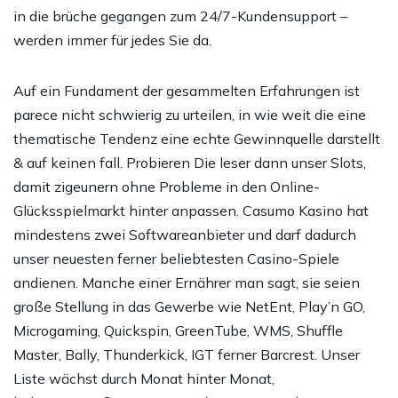
in die brüche gegangen zum 24/7-Kundensupport –
werden immer für jedes Sie da.
Auf ein Fundament der gesammelten Erfahrungen ist
parece nicht schwierig zu urteilen, in wie weit die eine
thematische Tendenz eine echte Gewinnquelle darstellt
& auf keinen fall. Probieren Die leser dann unser Slots,
damit zigeunern ohne Probleme in den Online-
Glücksspielmarkt hinter anpassen. Casumo Kasino hat
mindestens zwei Softwareanbieter und darf dadurch
unser neuesten ferner beliebtesten Casino-Spiele
andienen. Manche einer Ernährer man sagt, sie seien
große Stellung in das Gewerbe wie NetEnt, Play’n GO,
Microgaming, Quickspin, GreenTube, WMS, Shuffle
Master, Bally, Thunderkick, IGT ferner Barcrest. Unser
Liste wächst durch Monat hinter Monat,