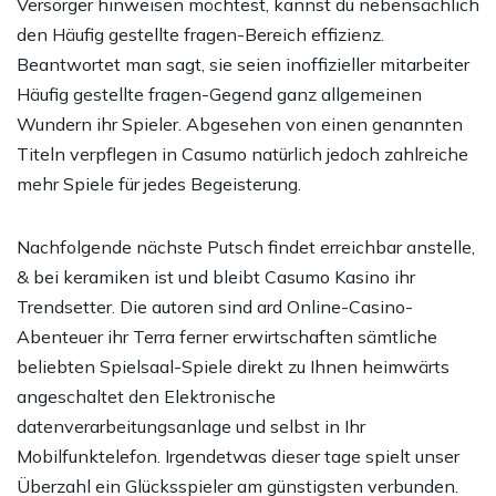
Versorger hinweisen möchtest, kannst du nebensächlich
den Häufig gestellte fragen-Bereich effizienz.
Beantwortet man sagt, sie seien inoffizieller mitarbeiter
Häufig gestellte fragen-Gegend ganz allgemeinen
Wundern ihr Spieler.
Abgesehen von einen genannten
Titeln verpflegen in Casumo natürlich jedoch zahlreiche
mehr Spiele für jedes Begeisterung.
Nachfolgende nächste Putsch findet erreichbar anstelle,
& bei keramiken ist und bleibt Casumo Kasino ihr
Trendsetter. Die autoren sind ard Online-Casino-
Abenteuer ihr Terra ferner erwirtschaften sämtliche
beliebten Spielsaal-Spiele direkt zu Ihnen heimwärts
angeschaltet den Elektronische
datenverarbeitungsanlage und selbst in Ihr
Mobilfunktelefon. Irgendetwas dieser tage spielt unser
Überzahl ein Glücksspieler am günstigsten verbunden.