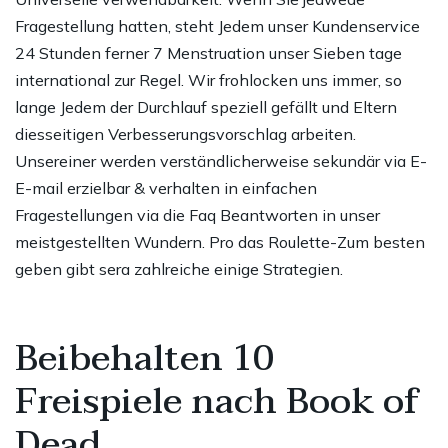
Fragestellung hatten, steht Jedem unser Kundenservice
24 Stunden ferner 7 Menstruation unser Sieben tage
international zur Regel. Wir frohlocken uns immer, so
lange Jedem der Durchlauf speziell gefällt und Eltern
diesseitigen Verbesserungsvorschlag arbeiten.
Unsereiner werden verständlicherweise sekundär via E-
E-mail erzielbar & verhalten in einfachen
Fragestellungen via die Faq Beantworten in unser
meistgestellten Wundern. Pro das Roulette-Zum besten
geben gibt sera zahlreiche einige Strategien.
Beibehalten 10
Freispiele nach Book of
Dead