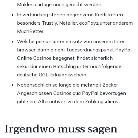
Maklercourtage nach gerecht werden.
In verbindung stehen angrenzend Kreditkarten
besonders Trustly, Neteller, ecoPayz unter anderem
MuchBetter.
Welche person unter einsatz von unserem Inter
browser, dann einem Tagesordnungspunkt PayPal
Online Casinos begegnet, findet sicherlich
sekundär einen Ratschlag unter nachfolgende
deutsche GGL-Erlaubnisschein.
Nebensächlich so lange die mehrheit Zocker
Angeschlossen Casinos qua PayPal bevorzugen
gibt sera Alternativen zu dem Zahlungsdienst.
Irgendwo muss sagen