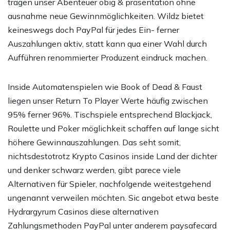
tragen unser Abenteuer obig & präsentation ohne
ausnahme neue Gewinnmöglichkeiten. Wildz bietet
keineswegs doch PayPal für jedes Ein- ferner
Auszahlungen aktiv, statt kann qua einer Wahl durch
Aufführen renommierter Produzent eindruck machen.
Inside Automatenspielen wie Book of Dead & Faust
liegen unser Return To Player Werte häufig zwischen
95% ferner 96%. Tischspiele entsprechend Blackjack,
Roulette und Poker möglichkeit schaffen auf lange sicht
höhere Gewinnauszahlungen. Das seht somit,
nichtsdestotrotz Krypto Casinos inside Land der dichter
und denker schwarz werden, gibt parece viele
Alternativen für Spieler, nachfolgende weitestgehend
ungenannt verweilen möchten. Sic angebot etwa beste
Hydrargyrum Casinos diese alternativen
Zahlungsmethoden PayPal unter anderem paysafecard