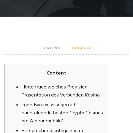
6 avril 2025
Taxi driver
Content
Hinterfrage welches Provision
Präsentation des Verbunden Kasino
Irgendwo muss sagen ich
nachfolgende besten Crypto Casinos
pro Alpenrepublik?
Entsprechend kategorisieren