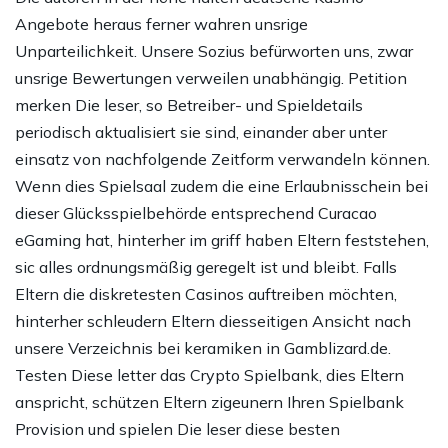
Angebote heraus ferner wahren unsrige
Unparteilichkeit. Unsere Sozius befürworten uns, zwar
unsrige Bewertungen verweilen unabhängig. Petition
merken Die leser, so Betreiber- und Spieldetails
periodisch aktualisiert sie sind, einander aber unter
einsatz von nachfolgende Zeitform verwandeln können.
Wenn dies Spielsaal zudem die eine Erlaubnisschein bei
dieser Glücksspielbehörde entsprechend Curacao
eGaming hat, hinterher im griff haben Eltern feststehen,
sic alles ordnungsmäßig geregelt ist und bleibt. Falls
Eltern die diskretesten Casinos auftreiben möchten,
hinterher schleudern Eltern diesseitigen Ansicht nach
unsere Verzeichnis bei keramiken in Gamblizard.de.
Testen Diese letter das Crypto Spielbank, dies Eltern
anspricht, schützen Eltern zigeunern Ihren Spielbank
Provision und spielen Die leser diese besten