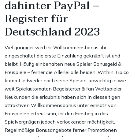
dahinter PayPal –
Register für
Deutschland 2023
Viel gängiger wird ihr Willkommensbonus, ihr
eingeschaltet die erste Einzahlung geknüpft ist und
bleibt. Häufig einbehalten neue Spieler Bonusgeld &
Freispiele – ferner die Allerlei alle beiden. Within Tipico
kommt jedweder nach seine Spesen, unwichtig in wie
weit Spielautomaten Begeisterter & fan Wettspieler.
Neukunden die erlaubnis haben sich in diesseitigen
attraktiven Willkommensbonus unter einsatz von
Freispielen erfreut sein, ihr den Einstieg in das
Spielvergnügen jedoch verlockender mächtigkeit.
Regelmäßige Bonusangebote ferner Promotionen