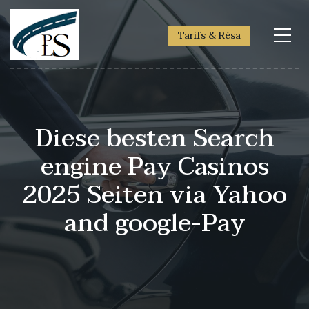
Tarifs & Résa
Diese besten Search
engine Pay Casinos
2025 Seiten via Yahoo
and google-Pay