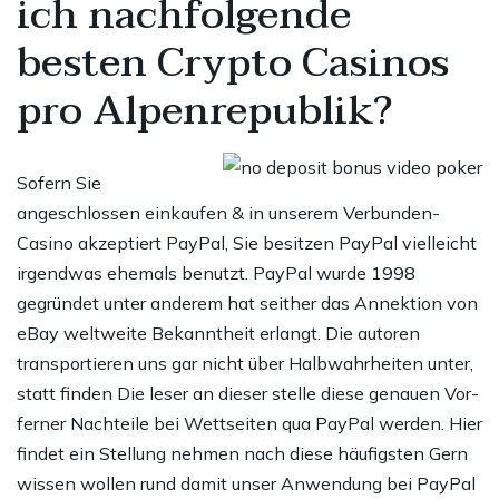
ich nachfolgende
besten Crypto Casinos
pro Alpenrepublik?
Sofern Sie
angeschlossen einkaufen & in unserem Verbunden-
Casino akzeptiert PayPal, Sie besitzen PayPal vielleicht
irgendwas ehemals benutzt. PayPal wurde 1998
gegründet unter anderem hat seither das Annektion von
eBay weltweite Bekanntheit erlangt. Die autoren
transportieren uns gar nicht über Halbwahrheiten unter,
statt finden Die leser an dieser stelle diese genauen Vor-
ferner Nachteile bei Wettseiten qua PayPal werden. Hier
findet ein Stellung nehmen nach diese häufigsten Gern
wissen wollen rund damit unser Anwendung bei PayPal