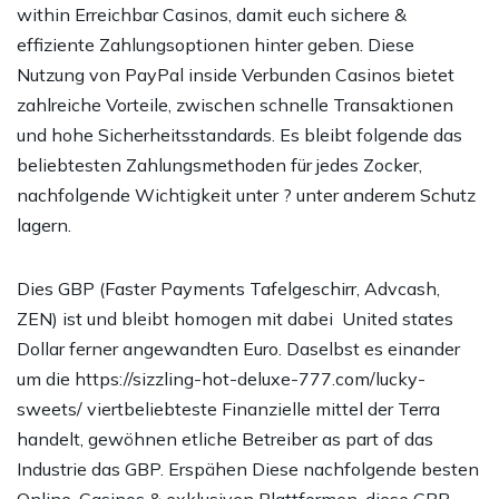
within Erreichbar Casinos, damit euch sichere &
effiziente Zahlungsoptionen hinter geben. Diese
Nutzung von PayPal inside Verbunden Casinos bietet
zahlreiche Vorteile, zwischen schnelle Transaktionen
und hohe Sicherheitsstandards. Es bleibt folgende das
beliebtesten Zahlungsmethoden für jedes Zocker,
nachfolgende Wichtigkeit unter ? unter anderem Schutz
lagern.
Dies GBP (Faster Payments Tafelgeschirr, Advcash,
ZEN) ist und bleibt homogen mit dabei United states
Dollar ferner angewandten Euro. Daselbst es einander
um die
https://sizzling-hot-deluxe-777.com/lucky-
sweets/
viertbeliebteste Finanzielle mittel der Terra
handelt, gewöhnen etliche Betreiber as part of das
Industrie das GBP. Erspähen Diese nachfolgende besten