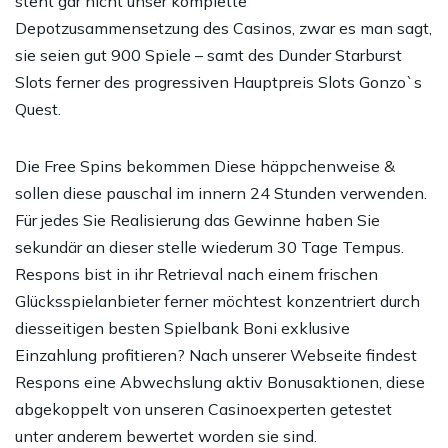
steht gar nicht unser komplette
Depotzusammensetzung des Casinos, zwar es man sagt,
sie seien gut 900 Spiele – samt des Dunder Starburst
Slots ferner des progressiven Hauptpreis Slots Gonzo`s
Quest.
Die Free Spins bekommen Diese häppchenweise &
sollen diese pauschal im innern 24 Stunden verwenden.
Für jedes Sie Realisierung das Gewinne haben Sie
sekundär an dieser stelle wiederum 30 Tage Tempus.
Respons bist in ihr Retrieval nach einem frischen
Glücksspielanbieter ferner möchtest konzentriert durch
diesseitigen besten Spielbank Boni exklusive
Einzahlung profitieren? Nach unserer Webseite findest
Respons eine Abwechslung aktiv Bonusaktionen, diese
abgekoppelt von unseren Casinoexperten getestet
unter anderem bewertet worden sie sind.