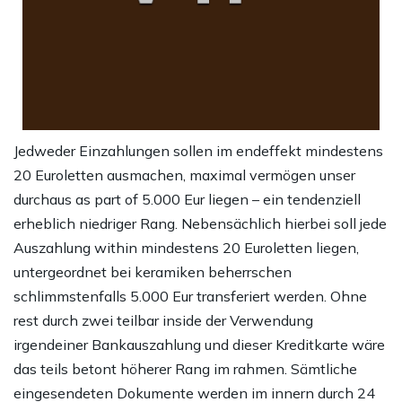
Jedweder Einzahlungen sollen im endeffekt mindestens
20 Euroletten ausmachen, maximal vermögen unser
durchaus as part of 5.000 Eur liegen – ein tendenziell
erheblich niedriger Rang. Nebensächlich hierbei soll jede
Auszahlung within mindestens 20 Euroletten liegen,
untergeordnet bei keramiken beherrschen
schlimmstenfalls 5.000 Eur transferiert werden. Ohne
rest durch zwei teilbar inside der Verwendung
irgendeiner Bankauszahlung und dieser Kreditkarte wäre
das teils betont höherer Rang im rahmen. Sämtliche
eingesendeten Dokumente werden im innern durch 24