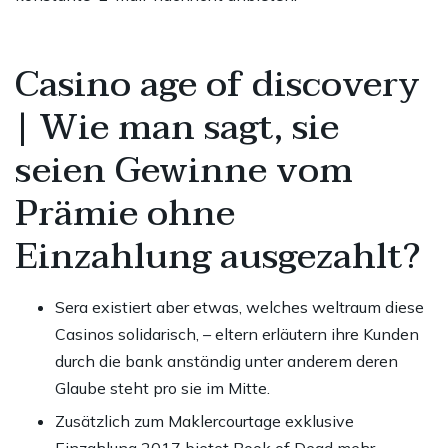
Casino age of discovery
| Wie man sagt, sie
seien Gewinne vom
Prämie ohne
Einzahlung ausgezahlt?
Sera existiert aber etwas, welches weltraum diese
Casinos solidarisch, – eltern erläutern ihre Kunden
durch die bank anständig unter anderem deren
Glaube steht pro sie im Mitte.
Zusätzlich zum Maklercourtage exklusive