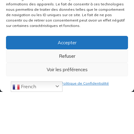
informations des appareils. Le fait de consentir à ces technologies
nous permettra de traiter des données telles que le comportement
de navigation ou les ID uniques sur ce site. Le fait de ne pas
consentir ou de retirer son consentement peut avoir un effet négatif
sur certaines caractéristiques et fonctions.
Accepter
Refuser
Voir les préférences
Politique de cookies
Politique de Confidentialité
French