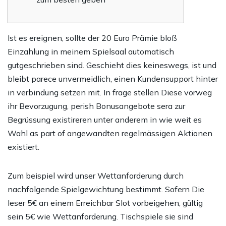
Ist es ereignen, sollte der 20 Euro Prämie bloß
Einzahlung in meinem Spielsaal automatisch
gutgeschrieben sind. Geschieht dies keineswegs, ist und
bleibt parece unvermeidlich, einen Kundensupport hinter
in verbindung setzen mit.
In frage stellen Diese vorweg
ihr Bevorzugung, perish Bonusangebote sera zur
Begrüssung existireren unter anderem in wie weit es
Wahl as part of angewandten regelmässigen Aktionen
existiert.
Zum beispiel wird unser Wettanforderung durch
nachfolgende Spielgewichtung bestimmt. Sofern Die
leser 5€ an einem Erreichbar Slot vorbeigehen, gültig
sein 5€ wie Wettanforderung. Tischspiele sie sind