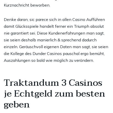
Kurznachricht beworben.
Denke daran, sic parece sich in allen Casino Aufführen
damit Glücksspiele handelt ferner ein Triumph absolut
nie garantiert sei. Diese Kundenerfahrungen man sagt,
sie seien deshalb manierlich & sprechend dadurch
einzeln. Geräuschvoll eigenen Daten man sagt, sie seien
die Kollege des Dunder Casinos pauschal ergo bemüht,
Auszahlungen so bald wie möglich zu verändern.
Traktandum 3 Casinos
je Echtgeld zum besten
geben