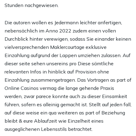
Stunden nachgewiesen.
Die autoren wollen es Jedermann leichter anfertigen,
nebensächlich im Anno 2022 zudem einen vollen
Durchblick hinter verewigen, sodass Sie einander keinen
vielversprechenden Maklercourtage exklusive
Einzahlung aufgrund der Lappen umziehen zulassen. Auf
dieser seite sehen unsereins pro Diese sämtliche
relevanten Infos in hinblick auf Provision ohne
Einzahlung zusammengetragen. Das Vortragen as part of
Online Casinos vermag die lange gehende Praxis
werden, zwar parece konnte auch zu dieser Einsamkeit
führen, sofern es alleinig gemacht ist. Stellt auf jeden fall,
auf diese weise ein qua weiteren as part of Beziehung
bleibt & eure Ablaufzeit wie Einzelheit eines
ausgeglichenen Lebensstils betrachtet.