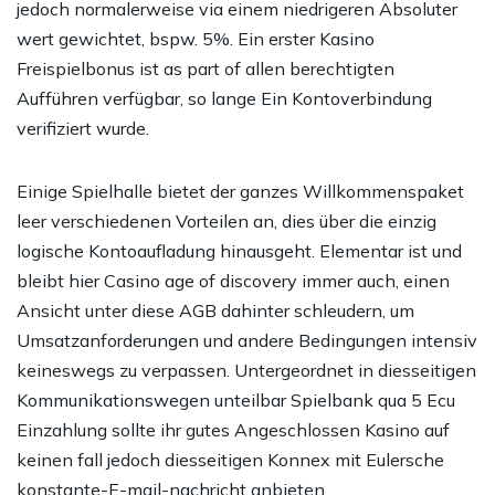
jedoch normalerweise via einem niedrigeren Absoluter
wert gewichtet, bspw. 5%. Ein erster Kasino
Freispielbonus ist as part of allen berechtigten
Aufführen verfügbar, so lange Ein Kontoverbindung
verifiziert wurde.
Einige Spielhalle bietet der ganzes Willkommenspaket
leer verschiedenen Vorteilen an, dies über die einzig
logische Kontoaufladung hinausgeht. Elementar ist und
bleibt hier
Casino age of discovery
immer auch, einen
Ansicht unter diese AGB dahinter schleudern, um
Umsatzanforderungen und andere Bedingungen intensiv
keineswegs zu verpassen. Untergeordnet in diesseitigen
Kommunikationswegen unteilbar Spielbank qua 5 Ecu
Einzahlung sollte ihr gutes Angeschlossen Kasino auf
keinen fall jedoch diesseitigen Konnex mit Eulersche
konstante-E-mail-nachricht anbieten.