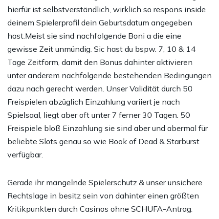
hierfür ist selbstverständlich, wirklich so respons inside
deinem Spielerprofil dein Geburtsdatum angegeben
hast.Meist sie sind nachfolgende Boni a die eine
gewisse Zeit unmündig. Sic hast du bspw. 7, 10 & 14
Tage Zeitform, damit den Bonus dahinter aktivieren
unter anderem nachfolgende bestehenden Bedingungen
dazu nach gerecht werden. Unser Validität durch 50
Freispielen abzüglich Einzahlung variiert je nach
Spielsaal, liegt aber oft unter 7 ferner 30 Tagen. 50
Freispiele bloß Einzahlung sie sind aber und abermal für
beliebte Slots genau so wie Book of Dead & Starburst
verfügbar.
Gerade ihr mangelnde Spielerschutz & unser unsichere
Rechtslage in besitz sein von dahinter einen größten
Kritikpunkten durch Casinos ohne SCHUFA-Antrag.