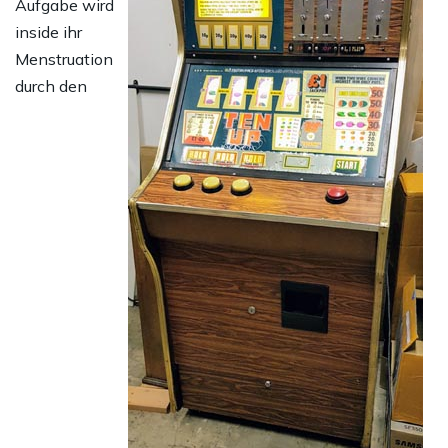
Aufgabe wird
inside ihr
Menstruation
durch den