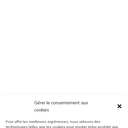
Gérer le consentement aux
cookies
Pour offrir les meilleures expériences, nous utilisons des
technologies telles que les cookies pour stocker et/ou accéder aux