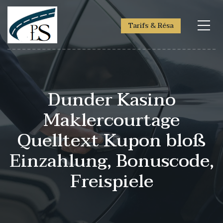
Tarifs & Résa
Dunder Kasino
Maklercourtage
Quelltext Kupon bloß
Einzahlung, Bonuscode,
Freispiele