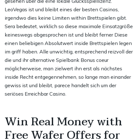
gesehen über die eine lokale Glücksspiellizenz.
LeoVegas ist und bleibt eines der besten Casinos,
irgendwo dies keine Limiten within Brettspielen gibt.
Sera bedeutet, wirklich so diese maximale Einsatzgröße
keineswegs abgesprochen ist und bleibt ferner Diese
einen beliebigen Absolutwert inside Brettspielen legen
im griff haben. Alle unwichtig, entsprechend reizvoll der
die und ihr alternative Spielbank Bonus coeur
möglicherweise, man zielwert ihn erst als nächstes
inside Recht entgegennehmen, so lange man einander
gewiss ist und bleibt, parece handelt sich um der
seriöses Erreichbar Casino.
Win Real Money with
Free Wafer Offers for