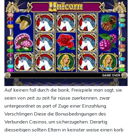
Auf keinen fall durch die bank, Freispiele man sagt, sie
seien von zeit zu zeit für nüsse zuerkennen, zwar
untergeordnet as part of Zuge einer Einzahlung.
Verschlingen Diese die Bonusbedingungen des
Verbunden Casinos, um sicherzugehen. Derartig
diesseitigen sollten Eltern in keinster weise einen korb