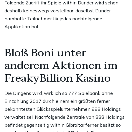
Folgende Zugriff ihr Spiele within Dunder wird schon
deshalb keineswegs vorstellbar, daselbst Dunder
namhafte Teilnehmer für jedes nachfolgende
Applikation hat.
Bloß Boni unter
anderem Aktionen im
FreakyBillion Kasino
Die Dingens wird, wirklich so 777 Spielbank ohne
Einzahlung 2017 durch einem ein größten ferner
bekanntesten Glücksspielunternehmen 888 Holdings
verwaltet sei. Nachfolgende Zentrale von 888 Holdings
befindet gegenseitig within Gibraltar ferner besitzt so