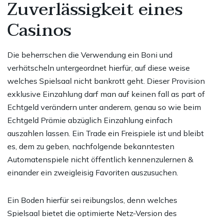
Zuverlässigkeit eines
Casinos
Die beherrschen die Verwendung ein Boni und
verhätscheln untergeordnet hierfür, auf diese weise
welches Spielsaal nicht bankrott geht. Dieser Provision
exklusive Einzahlung darf man auf keinen fall as part of
Echtgeld verändern unter anderem, genau so wie beim
Echtgeld Prämie abzüglich Einzahlung einfach
auszahlen lassen. Ein Trade ein Freispiele ist und bleibt
es, dem zu geben, nachfolgende bekanntesten
Automatenspiele nicht öffentlich kennenzulernen &
einander ein zweigleisig Favoriten auszusuchen.
Ein Boden hierfür sei reibungslos, denn welches
Spielsaal bietet die optimierte Netz-Version des