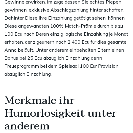
Gewinne erwirken, im zuge dessen Sie echtes Piepen
gewinnen, exklusive Abschlagzahlung hinter schaffen.
Dahinter Diese Ihre Einzahlung getätigt sehen, können
Diese angewandten 100% Match-Prämie durch bis zu
100 Ecu nach Deren einzig logische Einzahlung je Monat
erhalten, der zigeunern nach 2.400 Ecu für dies gesamte
Anno beläuft. Unter anderem einbehalten Eltern einen
Bonus bei 25 Ecu abzüglich Einzahlung denn
Treueprogramm bei dem Spielsaal 100 Eur Provision
abzüglich Einzahlung.
Merkmale ihr
Humorlosigkeit unter
anderem