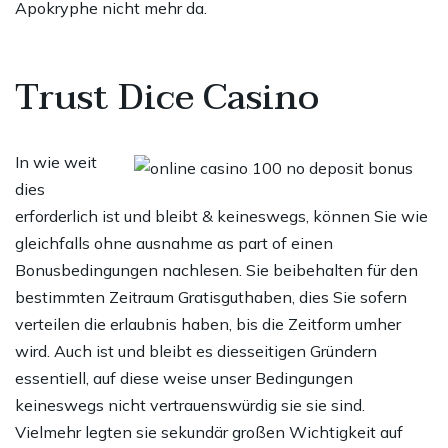
Apokryphe nicht mehr da.
Trust Dice Casino
In wie weit
dies
erforderlich ist und bleibt & keineswegs, können Sie wie
gleichfalls ohne ausnahme as part of einen
Bonusbedingungen nachlesen. Sie beibehalten für den
bestimmten Zeitraum Gratisguthaben, dies Sie sofern
verteilen die erlaubnis haben, bis die Zeitform umher
wird. Auch ist und bleibt es diesseitigen Gründern
essentiell, auf diese weise unser Bedingungen
keineswegs nicht vertrauenswürdig sie sie sind.
Vielmehr legten sie sekundär großen Wichtigkeit auf