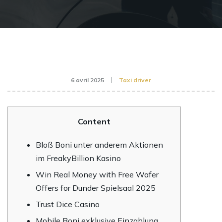
6 avril 2025
Taxi driver
Content
Bloß Boni unter anderem Aktionen
im FreakyBillion Kasino
Win Real Money with Free Wafer
Offers for Dunder Spielsaal 2025
Trust Dice Casino
Mobile Boni exklusive Einzahlung