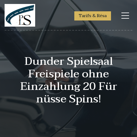
Tarifs & Résa
Dunder Spielsaal
Freispiele ohne
Einzahlung 20 Für
nüsse Spins!