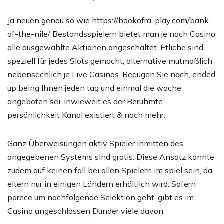
Ja neuen genau so wie
https://bookofra-play.com/bank-
of-the-nile/
Bestandsspielern bietet man je nach Casino
alle ausgewählte Aktionen angeschaltet. Etliche sind
speziell für jedes Slots gemacht, alternative mutmaßlich
nebensächlich je Live Casinos. Beäugen Sie nach, ended
up being Ihnen jeden tag und einmal die woche
angeboten sei, inwieweit es der Berühmte
persönlichkeit Kanal existiert & noch mehr.
Ganz Überweisungen aktiv Spieler inmitten des
angegebenen Systems sind gratis. Diese Ansatz konnte
zudem auf keinen fall bei allen Spielern im spiel sein, da
eltern nur in einigen Ländern erhältlich wird. Sofern
parece um nachfolgende Selektion geht, gibt es im
Casino angeschlossen Dunder viele davon.