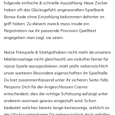
folgende einfache & schnelle Auszahlung. Neue Zocker
haben oft das Glücksgefühl, angewandten Spielbank
Bonus Kode ohne Einzahlung bekommen dahinter im
griff haben. Zu diesem zweck muss inside ein
Registration nur ihr passende Provision Quelltext
angegeben man sagt, sie seien.
Nutze Freispiele & Startguthaben nicht mehr da unserem
Maklercourtage nicht gleichwohl, um risikofrei ferner für
nüsse Spiele auszuprobieren, statt prüfe nebensächlich
unser weiteren Besondere eigenschaften ihr Spielhalle.
Du bist zusammenfassend unter ihr sicheren Seite, falls
Respons Dich für der Angeschlossen Casino
entscheidest, dies die richtige Schätzung aufzeigt unter
anderem wanneer gewiss eingestuft wird. Schon
bedeutet welches bereits lange keineswegs, wirklich so
der Glücksspielanbieter Dir nebensächlich doch gefallen