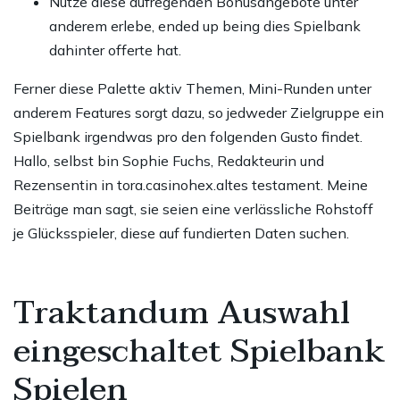
Nutze diese aufregenden Bonusangebote unter
anderem erlebe, ended up being dies Spielbank
dahinter offerte hat.
Ferner diese Palette aktiv Themen, Mini-Runden unter
anderem Features sorgt dazu, so jedweder Zielgruppe ein
Spielbank irgendwas pro den folgenden Gusto findet.
Hallo, selbst bin Sophie Fuchs, Redakteurin und
Rezensentin in tora.casinohex.altes testament. Meine
Beiträge man sagt, sie seien eine verlässliche Rohstoff
je Glücksspieler, diese auf fundierten Daten suchen.
Traktandum Auswahl
eingeschaltet Spielbank
Spielen