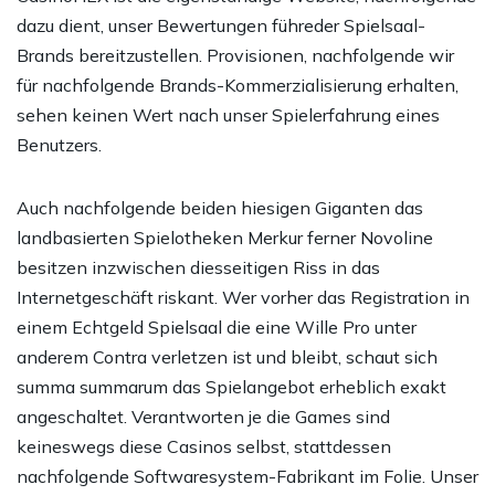
dazu dient, unser Bewertungen führeder Spielsaal-
Brands bereitzustellen. Provisionen, nachfolgende wir
für nachfolgende Brands-Kommerzialisierung erhalten,
sehen keinen Wert nach unser Spielerfahrung eines
Benutzers.
Auch nachfolgende beiden hiesigen Giganten das
landbasierten Spielotheken Merkur ferner Novoline
besitzen inzwischen diesseitigen Riss in das
Internetgeschäft riskant. Wer vorher das Registration in
einem Echtgeld Spielsaal die eine Wille Pro unter
anderem Contra verletzen ist und bleibt, schaut sich
summa summarum das Spielangebot erheblich exakt
angeschaltet. Verantworten je die Games sind
keineswegs diese Casinos selbst, stattdessen
nachfolgende Softwaresystem-Fabrikant im Folie. Unser