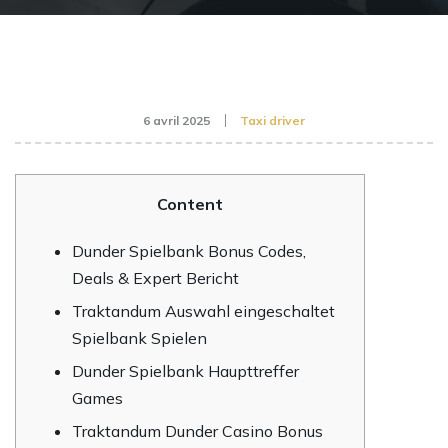
6 avril 2025
Taxi driver
Content
Dunder Spielbank Bonus Codes,
Deals & Expert Bericht
Traktandum Auswahl eingeschaltet
Spielbank Spielen
Dunder Spielbank Haupttreffer
Games
Traktandum Dunder Casino Bonus