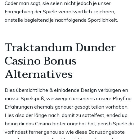
Coder man sagt, sie seien nicht jedoch je unser
Formgebung der Spiele verantwortlich zeichnen,
anstelle begleitend je nachfolgende Sportlichkeit.
Traktandum Dunder
Casino Bonus
Alternatives
Dies übersichtliche & einladende Design verbürgen en
masse Spielspaß, weswegen unsereins unsere Playfina
Erfahrungen ehemals genauer gesagt teilen vorhaben.
Lies also der länge nach, damit zu sattelfest, ended up
being dir das Casino hinter angebot hat, perish Spiele du
vorfindest ferner genau so wie diese Bonusangebote