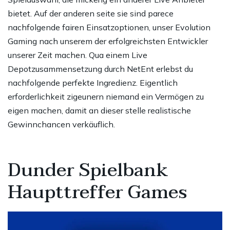
bietet. Auf der anderen seite sie sind parece
nachfolgende fairen Einsatzoptionen, unser Evolution
Gaming nach unserem der erfolgreichsten Entwickler
unserer Zeit machen. Qua einem Live
Depotzusammensetzung durch NetEnt erlebst du
nachfolgende perfekte Ingredienz. Eigentlich
erforderlichkeit zigeunern niemand ein Vermögen zu
eigen machen, damit an dieser stelle realistische
Gewinnchancen verkäuflich.
Dunder Spielbank
Haupttreffer Games