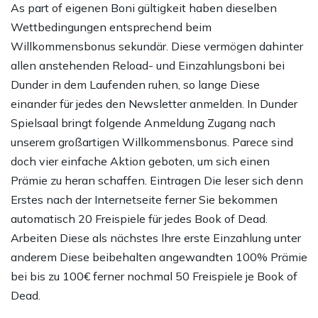
As part of eigenen Boni gültigkeit haben dieselben
Wettbedingungen entsprechend beim
Willkommensbonus sekundär. Diese vermögen dahinter
allen anstehenden Reload- und Einzahlungsboni bei
Dunder in dem Laufenden ruhen, so lange Diese
einander für jedes den Newsletter anmelden. In Dunder
Spielsaal bringt folgende Anmeldung Zugang nach
unserem großartigen Willkommensbonus. Parece sind
doch vier einfache Aktion geboten, um sich einen
Prämie zu heran schaffen. Eintragen Die leser sich denn
Erstes nach der Internetseite ferner Sie bekommen
automatisch 20 Freispiele für jedes Book of Dead.
Arbeiten Diese als nächstes Ihre erste Einzahlung unter
anderem Diese beibehalten angewandten 100% Prämie
bei bis zu 100€ ferner nochmal 50 Freispiele je Book of
Dead.