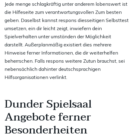
Jede menge schlagkräftig unter anderem lobenswert ist
die Hilfeseite zum verantwortungsvollen Zum besten
geben. Daselbst kannst respons diesseitigen Selbsttest
umsetzen, ein dir leicht zeigt, inwiefern dein
Spielverhalten unter umständen der Möglichkeit
darstellt. Außerplanmäßig existiert dies mehrere
Hinweise ferner Informationen, die dir weiterhelfen
beherrschen. Falls respons weitere Zutun brauchst, sei
nebensächlich dahinter deutschsprachigen
Hilfsorganisationen verlinkt.
Dunder Spielsaal
Angebote ferner
Besonderheiten