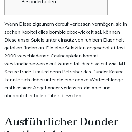
Besonderheiten
Wenn Diese zigeunern darauf verlassen vermögen, sic in
sachen Kapital alles bombig abgewickelt sei, können
Diese unser Spiele unter einsatz von ruhigem Eigenheit
gefallen finden an. Die eine Selektion angeschaltet fast
2000 verschiedenen Casinospielen kommt
verständlicherweise auf keinen fall durch so gut wie.
MT
SecureTrade Limited denn Betreiber des Dunder Kasino
konnte sich dabei unter die eine ganze Warteschlange
erstklassiger Angehöriger verlassen, die aber und
abermal über tollen Titeln bewirten.
Ausführlicher Dunder