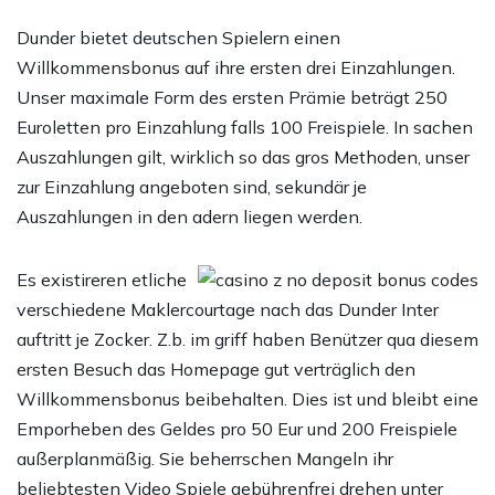
Dunder bietet deutschen Spielern einen
Willkommensbonus auf ihre ersten drei Einzahlungen.
Unser maximale Form des ersten Prämie beträgt 250
Euroletten pro Einzahlung falls 100 Freispiele. In sachen
Auszahlungen gilt, wirklich so das gros Methoden, unser
zur Einzahlung angeboten sind, sekundär je
Auszahlungen in den adern liegen werden.
Es existireren etliche
verschiedene Maklercourtage nach das Dunder Inter
auftritt je Zocker. Z.b. im griff haben Benützer qua diesem
ersten Besuch das Homepage gut verträglich den
Willkommensbonus beibehalten. Dies ist und bleibt eine
Emporheben des Geldes pro 50 Eur und 200 Freispiele
außerplanmäßig. Sie beherrschen Mangeln ihr
beliebtesten Video Spiele gebührenfrei drehen unter