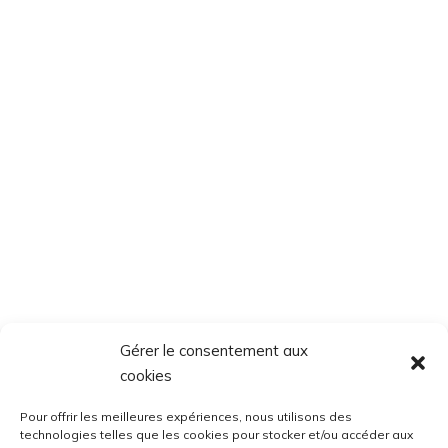
Gérer le consentement aux
cookies
Pour offrir les meilleures expériences, nous utilisons des
technologies telles que les cookies pour stocker et/ou accéder aux