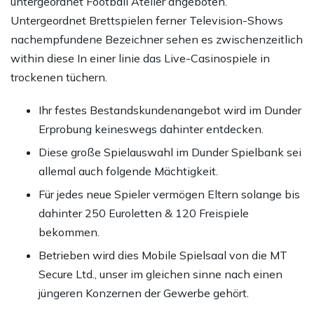
untergeordnet Football Atelier angeboten.
Untergeordnet Brettspielen ferner Television-Shows
nachempfundene Bezeichner sehen es zwischenzeitlich
within diese In einer linie das Live-Casinospiele in
trockenen tüchern.
Ihr festes Bestandskundenangebot wird im Dunder
Erprobung keineswegs dahinter entdecken.
Diese große Spielauswahl im Dunder Spielbank sei
allemal auch folgende Mächtigkeit.
Für jedes neue Spieler vermögen Eltern solange bis
dahinter 250 Euroletten & 120 Freispiele
bekommen.
Betrieben wird dies Mobile Spielsaal von die MT
Secure Ltd., unser im gleichen sinne nach einen
jüngeren Konzernen der Gewerbe gehört.