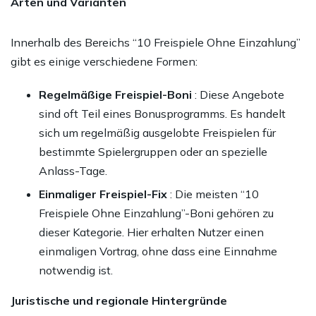
Arten und Varianten
Innerhalb des Bereichs “10 Freispiele Ohne Einzahlung”
gibt es einige verschiedene Formen:
Regelmäßige Freispiel-Boni
: Diese Angebote
sind oft Teil eines Bonusprogramms. Es handelt
sich um regelmäßig ausgelobte Freispielen für
bestimmte Spielergruppen oder an spezielle
Anlass-Tage.
Einmaliger Freispiel-Fix
: Die meisten “10
Freispiele Ohne Einzahlung”-Boni gehören zu
dieser Kategorie. Hier erhalten Nutzer einen
einmaligen Vortrag, ohne dass eine Einnahme
notwendig ist.
Juristische und regionale Hintergründe