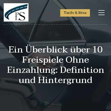
Tarifs & Résa
Ein Überblick über 10
Freispiele Ohne
Einzahlung: Definition
und Hintergrund