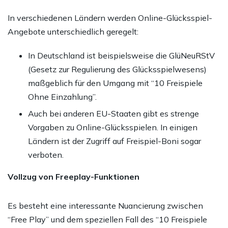
In verschiedenen Ländern werden Online-Glücksspiel-
Angebote unterschiedlich geregelt:
In Deutschland ist beispielsweise die GlüNeuRStV
(Gesetz zur Regulierung des Glücksspielwesens)
maßgeblich für den Umgang mit “10 Freispiele
Ohne Einzahlung”.
Auch bei anderen EU-Staaten gibt es strenge
Vorgaben zu Online-Glücksspielen. In einigen
Ländern ist der Zugriff auf Freispiel-Boni sogar
verboten.
Vollzug von Freeplay-Funktionen
Es besteht eine interessante Nuancierung zwischen
“Free Play” und dem speziellen Fall des “10 Freispiele