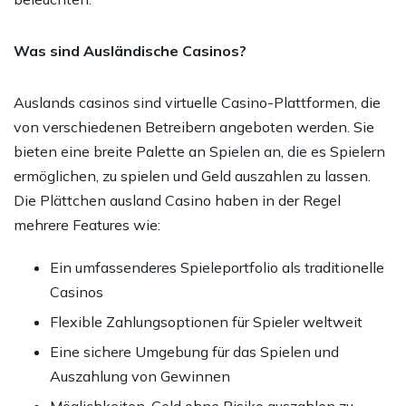
Was sind Ausländische Casinos?
Auslands casinos sind virtuelle Casino-Plattformen, die
von verschiedenen Betreibern angeboten werden. Sie
bieten eine breite Palette an Spielen an, die es Spielern
ermöglichen, zu spielen und Geld auszahlen zu lassen.
Die Plättchen
ausland Casino
haben in der Regel
mehrere Features wie:
Ein umfassenderes Spieleportfolio als traditionelle
Casinos
Flexible Zahlungsoptionen für Spieler weltweit
Eine sichere Umgebung für das Spielen und
Auszahlung von Gewinnen