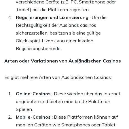
verschiedene Geräte (z.B. PC, Smartphone oder
Tablet) auf die Plattform zugreifen.
Regulierungen und Lizenzierung
: Um die
Rechtsgültigkeit der Auslands casinos
sicherzustellen, besitzen sie eine gültige
Glücksspiel-Lizenz von einer lokalen
Regulierungsbehörde.
Arten oder Variationen von Ausländischen Casinos
Es gibt mehrere Arten von Ausländischen Casinos:
Online-Casinos
: Diese werden über das Internet
angeboten und bieten eine breite Palette an
Spielen.
Mobile-Casinos
: Diese Plattformen können auf
mobilen Geräten wie Smartphones oder Tablet-