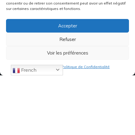
consentir ou de retirer son consentement peut avoir un effet négatif
sur certaines caractéristiques et fonctions.
Accepter
Refuser
Voir les préférences
Politique de cookies
Politique de Confidentialité
French