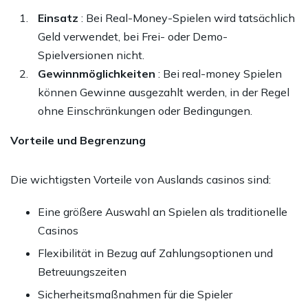
Einsatz
: Bei Real-Money-Spielen wird tatsächlich
Geld verwendet, bei Frei- oder Demo-
Spielversionen nicht.
Gewinnmöglichkeiten
: Bei real-money Spielen
können Gewinne ausgezahlt werden, in der Regel
ohne Einschränkungen oder Bedingungen.
Vorteile und Begrenzung
Die wichtigsten Vorteile von Auslands casinos sind:
Eine größere Auswahl an Spielen als traditionelle
Casinos
Flexibilität in Bezug auf Zahlungsoptionen und
Betreuungszeiten
Sicherheitsmaßnahmen für die Spieler