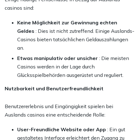
casinos sind:
Keine Möglichkeit zur Gewinnung echten
Geldes
: Dies ist nicht zutreffend. Einige Auslands-
Casinos bieten tatsächlichen Geldauszahlungen
an.
Etwas manipulativ oder unsicher
: Die meisten
Casinos werden in der Lage durch
Glücksspielbehörden ausgerüstet und reguliert.
Nutzbarkeit und Benutzerfreundlichkeit
Benutzererlebnis und Eingängigkeit spielen bei
Auslands casinos eine entscheidende Rolle:
User-Freundliche Website oder App
: Ein gut
gestaltetes Interface erleichtert den Zugang zu