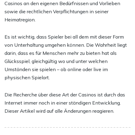
Casinos an den eigenen Bedürfnissen und Vorlieben
sowie die rechtlichen Verpflichtungen in seiner
Heimatregion.
Es ist wichtig, dass Spieler bei all dem mit dieser Form
von Unterhaltung umgehen können. Die Wahrheit liegt
darin, dass es für Menschen mehr zu bieten hat als
Glücksspiel, gleichgültig wo und unter welchen
Umständen sie spielen – ob online oder live im
physischen Spielort.
Die Recherche über diese Art der Casinos ist durch das
Internet immer noch in einer ständigen Entwicklung.
Dieser Artikel wird auf alle Änderungen reagieren.