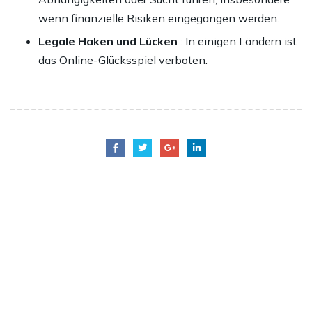
wenn finanzielle Risiken eingegangen werden.
Legale Haken und Lücken
: In einigen Ländern ist
das Online-Glücksspiel verboten.