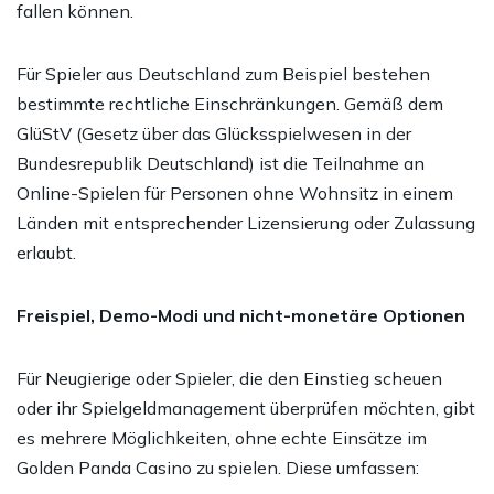
fallen können.
Für Spieler aus Deutschland zum Beispiel bestehen
bestimmte rechtliche Einschränkungen. Gemäß dem
GlüStV (Gesetz über das Glücksspielwesen in der
Bundesrepublik Deutschland) ist die Teilnahme an
Online-Spielen für Personen ohne Wohnsitz in einem
Länden mit entsprechender Lizensierung oder Zulassung
erlaubt.
Freispiel, Demo-Modi und nicht-monetäre Optionen
Für Neugierige oder Spieler, die den Einstieg scheuen
oder ihr Spielgeldmanagement überprüfen möchten, gibt
es mehrere Möglichkeiten, ohne echte Einsätze im
Golden Panda Casino zu spielen. Diese umfassen: