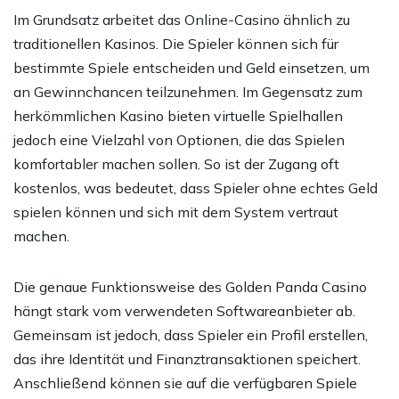
Im Grundsatz arbeitet das Online-Casino ähnlich zu
traditionellen Kasinos. Die Spieler können sich für
bestimmte Spiele entscheiden und Geld einsetzen, um
an Gewinnchancen teilzunehmen. Im Gegensatz zum
herkömmlichen Kasino bieten virtuelle Spielhallen
jedoch eine Vielzahl von Optionen, die das Spielen
komfortabler machen sollen. So ist der Zugang oft
kostenlos, was bedeutet, dass Spieler ohne echtes Geld
spielen können und sich mit dem System vertraut
machen.
Die genaue Funktionsweise des Golden Panda Casino
hängt stark vom verwendeten Softwareanbieter ab.
Gemeinsam ist jedoch, dass Spieler ein Profil erstellen,
das ihre Identität und Finanztransaktionen speichert.
Anschließend können sie auf die verfügbaren Spiele