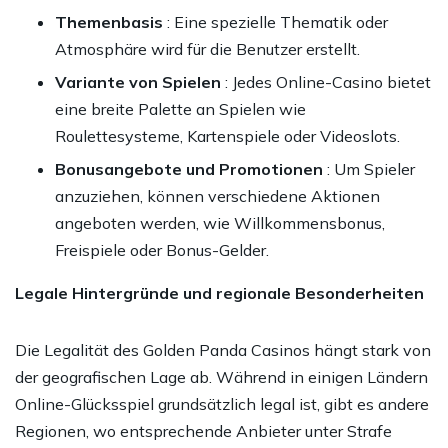
Themenbasis
: Eine spezielle Thematik oder
Atmosphäre wird für die Benutzer erstellt.
Variante von Spielen
: Jedes Online-Casino bietet
eine breite Palette an Spielen wie
Roulettesysteme, Kartenspiele oder Videoslots.
Bonusangebote und Promotionen
: Um Spieler
anzuziehen, können verschiedene Aktionen
angeboten werden, wie Willkommensbonus,
Freispiele oder Bonus-Gelder.
Legale Hintergründe und regionale Besonderheiten
Die Legalität des Golden Panda Casinos hängt stark von
der geografischen Lage ab. Während in einigen Ländern
Online-Glücksspiel grundsätzlich legal ist, gibt es andere
Regionen, wo entsprechende Anbieter unter Strafe