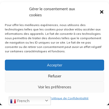
Gérer le consentement aux
cookies
Pour offrir les meilleures expériences, nous utilisons des
technologies telles que les cookies pour stocker et/ou accéder aux
informations des appareils. Le fait de consentir à ces technologies
nous permettra de traiter des données telles que le comportement
de navigation ou les ID uniques sur ce site. Le fait de ne pas
consentir ou de retirer son consentement peut avoir un effet négatif
sur certaines caractéristiques et fonctions.
Accepter
Refuser
Voir les préférences
Politique de cookies
Politique de Confidentialité
French