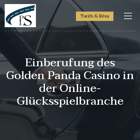
Tarifs & Résa
Einberufung des
Golden Panda Casino in
der Online-
Glücksspielbranche