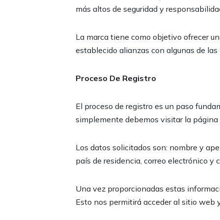
más altos de seguridad y responsabilida
La marca tiene como objetivo ofrecer una
establecido alianzas con algunas de las
Proceso De Registro
El proceso de registro es un paso fundam
simplemente debemos visitar la página we
Los datos solicitados son: nombre y apel
país de residencia, correo electrónico 
Una vez proporcionadas estas informacio
Esto nos permitirá acceder al sitio web 