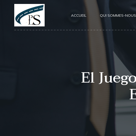
ACCUEIL
QUI SOMMES-NOUS
El Jueg