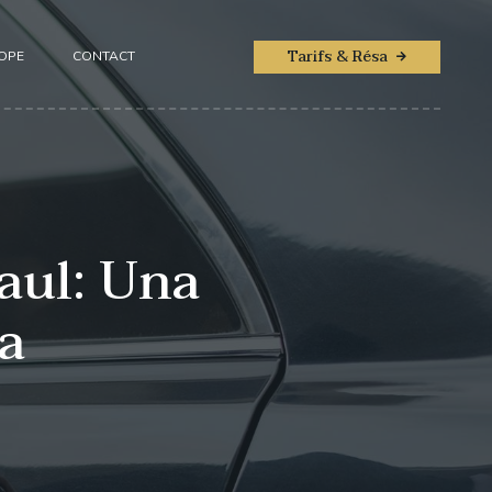
Tarifs & Résa
ROPE
CONTACT
aul: Una
a