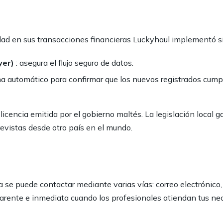
uridad en sus transacciones financieras Luckyhaul implementó
yer)
: asegura el flujo seguro de datos.
ma automático para confirmar que los nuevos registrados cump
 licencia emitida por el gobierno maltés. La legislación local 
revistas desde otro país en el mundo.
a se puede contactar mediante varias vías: correo electrónico,
arente e inmediata cuando los profesionales atiendan tus ne