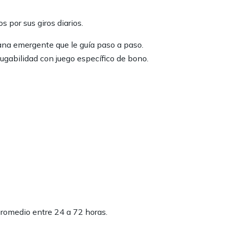
 por sus giros diarios.
tana emergente que le guía paso a paso.
jugabilidad con juego específico de bono.
romedio entre 24 a 72 horas.