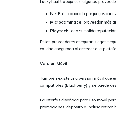
Luckyhaul trabaja con algunos proveedore
NetEnt
: conocido por juegos inno
Microgaming
: el proveedor más a
Playtech
: con su sólida reputació
Estos proveedores aseguran juegos segur
calidad asegurada al acceder a la plataf
Versión Móvil
También existe una versión móvil que es
compatibles (Blackberry) y se puede des
La interfaz diseñada para uso móvil perm
promociones, depósito e incluso retirar l