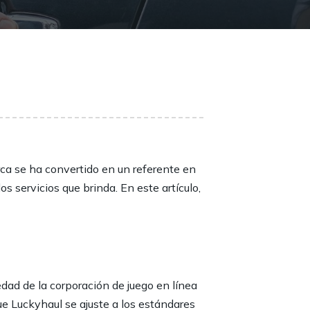
rca se ha convertido en un referente en
los servicios que brinda. En este artículo,
dad de la corporación de juego en línea
que Luckyhaul se ajuste a los estándares