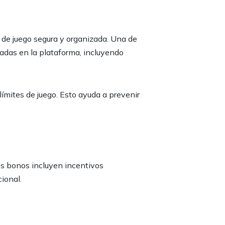
a de juego segura y organizada. Una de
izadas en la plataforma, incluyendo
ímites de juego. Esto ayuda a prevenir
os bonos incluyen incentivos
ional.