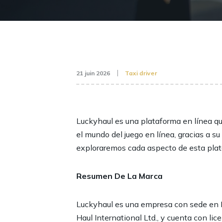
21 juin 2026
Taxi driver
Luckyhaul es una plataforma en línea qu
el mundo del juego en línea, gracias a su
exploraremos cada aspecto de esta plat
Resumen De La Marca
Luckyhaul es una empresa con sede en Ma
Haul International Ltd., y cuenta con lic