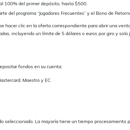
 al 100% del primer depósito, hasta $500.
rte del programa “Jugadores Frecuentes” y el Bono de Retornos
e hacer clic en la oferta correspondiente para abrir una ven
as, incluyendo un límite de 5 dólares o euros por giro y solo 
epositar fondos en su cuenta:
Mastercard, Maestro y EC
do seleccionado. La mayoría tiene un tiempo procesamiento p