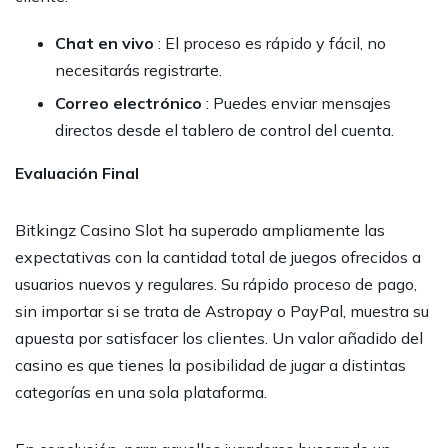
Chat en vivo
: El proceso es rápido y fácil, no
necesitarás registrarte.
Correo electrónico
: Puedes enviar mensajes
directos desde el tablero de control del cuenta.
Evaluación Final
Bitkingz Casino Slot ha superado ampliamente las
expectativas con la cantidad total de juegos ofrecidos a
usuarios nuevos y regulares. Su rápido proceso de pago,
sin importar si se trata de Astropay o PayPal, muestra su
apuesta por satisfacer los clientes. Un valor añadido del
casino es que tienes la posibilidad de jugar a distintas
categorías en una sola plataforma.