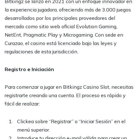
Bitkingz se lanzó en 2021 con un enfoque innovador en
la experiencia jugadora, ofreciendo más de 3.000 juegos
desarrollados por los principales proveedores del
mercado como
sitio web oficial
Evolution Gaming,
NetEnt, Pragmatic Play y Microgaming. Con sede en
Curazao, el casino está licenciado bajo las leyes y
regulaciones de esta jurisdicción.
Registro e Iniciación
Para comenzar a jugar en Bitkingz Casino Slot, necesitas
registrarte creando una cuenta. El proceso es rápido y
fácil de realizar:
Clickea sobre “Registrar” o “Iniciar Sesión” en el
menú superior.
Introduce tu dirección e-mail válida para crear un