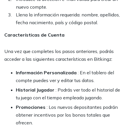
nuevo compte.
Llena la información requerida: nombre, apellidos,
fecha nacimiento, país y código postal.
Características de Cuenta
Una vez que completes los pasos anteriores, podrás
acceder a las siguientes características en Bitkingz:
Información Personalizada
: En el tablero del
compte puedes ver y editar tus datos.
Historial Jugador
: Podrás ver todo el historial de
tu juego con el tiempo empleado jugando.
Promociones
: Los nuevos depositantes podrán
obtener incentivos por los bonos totales que
ofrecen.