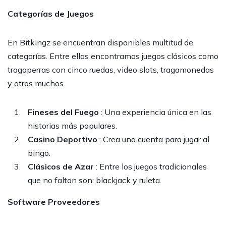
Categorías de Juegos
En Bitkingz se encuentran disponibles multitud de
categorías. Entre ellas encontramos juegos clásicos como
tragaperras con cinco ruedas, video slots, tragamonedas
y otros muchos.
Fineses del Fuego
: Una experiencia única en las
historias más populares.
Casino Deportivo
: Crea una cuenta para jugar al
bingo.
Clásicos de Azar
: Entre los juegos tradicionales
que no faltan son: blackjack y ruleta.
Software Proveedores