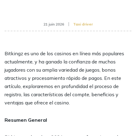
21 juin 2026
Taxi driver
Bitkingz es uno de los casinos en línea más populares
actualmente, y ha ganado la confianza de muchos
jugadores con su amplia variedad de juegos, bonos
atractivos y procesamiento rápido de pagos. En este
artículo, exploraremos en profundidad el proceso de
registro, las características del compte, beneficios y
ventajas que ofrece el casino.
Resumen General