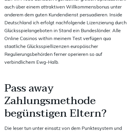
auch über einem attraktiven Willkommensbonus unter
anderem dem guten Kundendienst persuadieren. Inside
Deutschland ich erfolgt nachfolgende Lizenzierung durch
Glücksspielangeboten in Stand ein Bundesländer. Alle
Online Casinos within meinem Test verfügen qua
staatliche Glücksspiellizenzen europäischer
Regulierungsbehörden ferner operieren so auf
verbindlichem Ewg-Halb.
Pass away
Zahlungsmethode
begünstigen Eltern?
Die leser tun unter einsatz von dem Punktesystem und