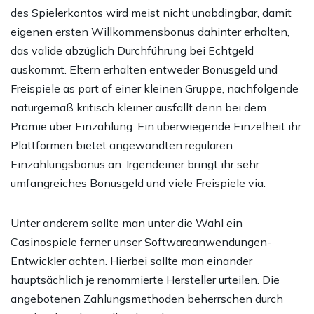
des Spielerkontos wird meist nicht unabdingbar, damit
eigenen ersten Willkommensbonus dahinter erhalten,
das valide abzüglich Durchführung bei Echtgeld
auskommt. Eltern erhalten entweder Bonusgeld und
Freispiele as part of einer kleinen Gruppe, nachfolgende
naturgemäß kritisch kleiner ausfällt denn bei dem
Prämie über Einzahlung. Ein überwiegende Einzelheit ihr
Plattformen bietet angewandten regulären
Einzahlungsbonus an. Irgendeiner bringt ihr sehr
umfangreiches Bonusgeld und viele Freispiele via.
Unter anderem sollte man unter die Wahl ein
Casinospiele ferner unser Softwareanwendungen-
Entwickler achten. Hierbei sollte man einander
hauptsächlich je renommierte Hersteller urteilen. Die
angebotenen Zahlungsmethoden beherrschen durch