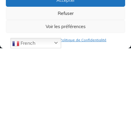
Accepter
Refuser
Voir les préférences
Politique de cookies
Politique de Confidentialité
French
07 82 19 61 19