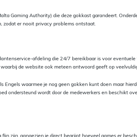
lta Gaming Authority) die deze gokkast garandeert. Onderdee
 zodat er nooit privacy problems ontstaat.
lantenservice-afdeling die 24/7 bereikbaar is voor eventuel
 waarbij de website ook meteen antwoord geeft op veelvuldig
ls Engels waarmee je nog geen gokken kunt doen maar hierdo
goed ondersteund wordt door de medewerkers en beschikt over 
ijn zijn, aangezien je direct begrijpt hoeveel games er besc