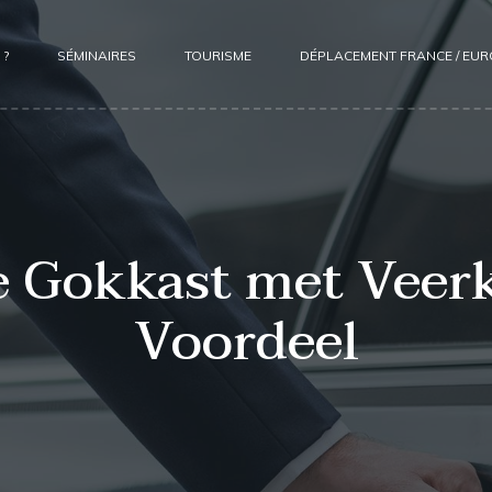
 ?
SÉMINAIRES
TOURISME
DÉPLACEMENT FRANCE / EU
 Gokkast met Veer
Voordeel