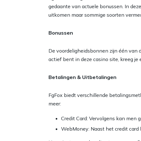
gedaante van actuele bonussen. In deze
uitkomen maar sommige soorten vermeni
Bonussen
De voordeligheidsbonnen zijn één van
actief bent in deze casino site, kreeg 
Betalingen & Uitbetalingen
FgFox biedt verschillende betalingsmet
meer:
Credit Card: Vervolgens kan men ge
WebMoney: Naast het credit card