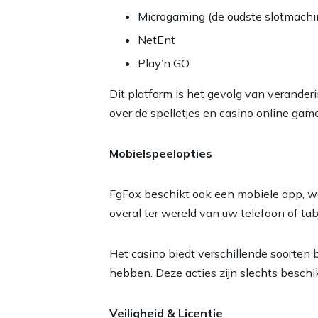
Microgaming (de oudste slotmachi
NetEnt
Play’n GO
Dit platform is het gevolg van verande
over de spelletjes en casino online game
Mobielspeelopties
FgFox beschikt ook een mobiele app, waar j
overal ter wereld van uw telefoon of ta
Het casino biedt verschillende soorten 
hebben. Deze acties zijn slechts beschi
Veiligheid & Licentie