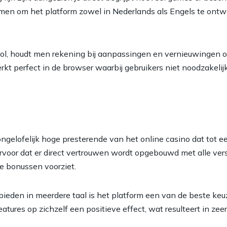
men om het platform zowel in Nederlands als Engels te ontwe
, houdt men rekening bij aanpassingen en vernieuwingen op 
kt perfect in de browser waarbij gebruikers niet noodzakel
ngelofelijk hoge presterende van het online casino dat tot e
voor dat er direct vertrouwen wordt opgebouwd met alle vers
ke bonussen voorziet.
bieden in meerdere taal is het platform een van de beste keu
ures op zichzelf een positieve effect, wat resulteert in zeer 