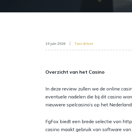
19 juin 2026
Taxi driver
Overzicht van het Casino
In deze review zullen we de online cas
eventuele nadelen die bij dit casino w
nieuwere spelcasino’s op het Nederland
FgFox biedt een brede selectie van
http
casino maakt gebruik van software van