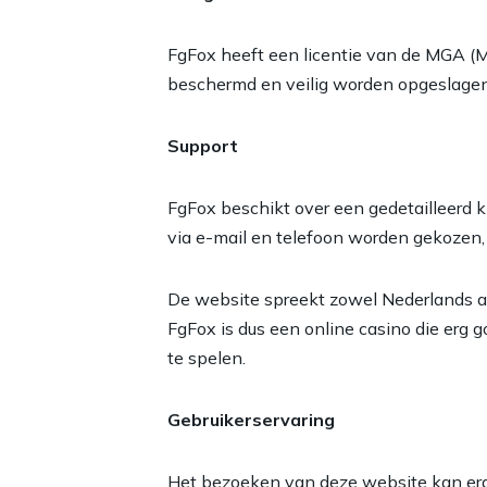
FgFox heeft een licentie van de MGA (Ma
beschermd en veilig worden opgeslagen,
Support
FgFox beschikt over een gedetailleerd k
via e-mail en telefoon worden gekozen,
De website spreekt zowel Nederlands a
FgFox is dus een online casino die erg 
te spelen.
Gebruikerservaring
Het bezoeken van deze website kan erg f