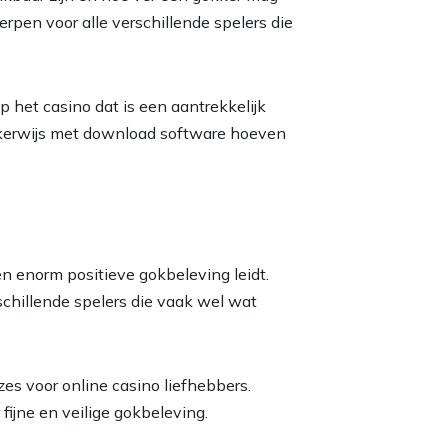
rpen voor alle verschillende spelers die
het casino dat is een aantrekkelijk
ijkerwijs met download software hoeven
en enorm positieve gokbeleving leidt.
chillende spelers die vaak wel wat
zes voor online casino liefhebbers.
fijne en veilige gokbeleving.