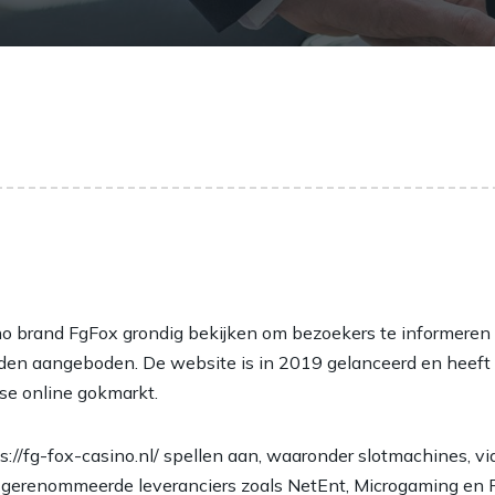
ino brand FgFox grondig bekijken om bezoekers te informeren
orden aangeboden. De website is in 2019 gelanceerd en heeft
se online gokmarkt.
s://fg-fox-casino.nl/
spellen aan, waaronder slotmachines, vid
 gerenommeerde leveranciers zoals NetEnt, Microgaming en