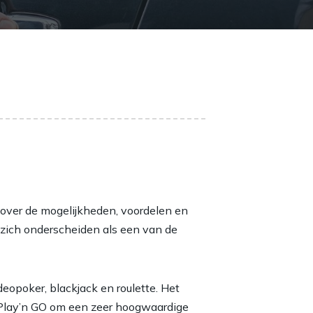
 over de mogelijkheden, voordelen en
 zich onderscheiden als een van de
eopoker, blackjack en roulette. Het
 Play’n GO om een zeer hoogwaardige