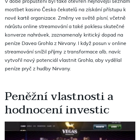
V době propuštění byl také otevřen nejnovější seznam
mostbet kasino Česko
čekatelů na získání přístupu k
nové kartě organizace. Změny ve světě písní, včetně
nárůstu online streamování a také poklesu skutečné
konverze nahrávek, zaznamenaly kritický dopad na
peníze Davea Grohla z Nirvany. I když posun v online
streamování snížil příjmy z transformace alb, navíc
vytvořil nový potenciál vlastnit Grohla, aby vydělal
peníze pryč z hudby Nirvany.
Peněžní vlastnosti a
hodnocení investic