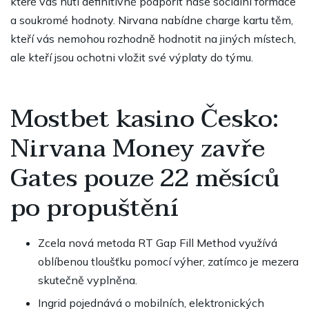
které vás nutí definitivně podpořit naše sociální formace
a soukromé hodnoty.
Nirvana nabídne charge kartu těm,
kteří vás nemohou rozhodně hodnotit na jiných místech,
ale kteří jsou ochotni vložit své výplaty do týmu.
Mostbet kasino Česko:
Nirvana Money zavře
Gates pouze 22 měsíců
po propuštění
Zcela nová metoda RT Gap Fill Method využívá
oblíbenou tloušťku pomocí výher, zatímco je mezera
skutečně vyplněna.
Ingrid pojednává o mobilních, elektronických