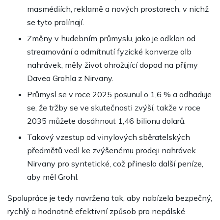
masmédiích, reklamě a nových prostorech, v nichž
se tyto prolínají.
Změny v hudebním průmyslu, jako je odklon od
streamování a odmítnutí fyzické konverze alb
nahrávek, měly život ohrožující dopad na příjmy
Davea Grohla z Nirvany.
Průmysl se v roce 2025 posunul o 1,6 % a odhaduje
se, že tržby se ve skutečnosti zvýší, takže v roce
2035 můžete dosáhnout 1,46 bilionu dolarů.
Takový vzestup od vinylových sběratelských
předmětů vedl ke zvýšenému prodeji nahrávek
Nirvany pro syntetické, což přineslo další peníze,
aby měl Grohl.
Spolupráce je tedy navržena tak, aby nabízela bezpečný,
rychlý a hodnotně efektivní způsob pro nepálské