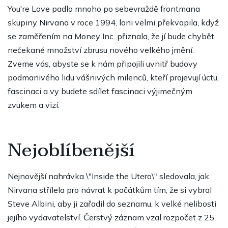
You're Love padlo mnoho po sebevraždě frontmana
skupiny Nirvana v roce 1994, loni velmi překvapila, když
se zaměřením na Money Inc. přiznala, že jí bude chybět
nečekané množství zbrusu nového velkého jmění.
Zveme vás, abyste se k nám připojili uvnitř budovy
podmanivého lidu vášnivých milenců, kteří projevují úctu,
fascinaci a vy budete sdílet fascinaci výjimečným
zvukem a vizí.
Nejoblíbenější
Nejnovější nahrávka \"Inside the Utero\" sledovala, jak
Nirvana střílela pro návrat k počátkům tím, že si vybral
Steve Albini, aby ji zařadil do seznamu, k velké nelibosti
jejího vydavatelství. Čerstvý záznam vzal rozpočet z 25,