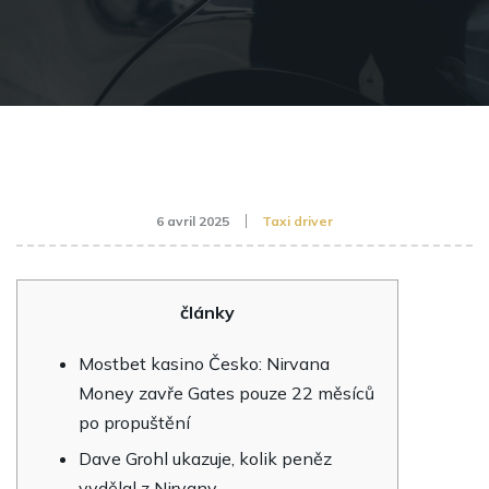
6 avril 2025
Taxi driver
články
Mostbet kasino Česko: Nirvana
Money zavře Gates pouze 22 měsíců
po propuštění
Dave Grohl ukazuje, kolik peněz
vydělal z Nirvany