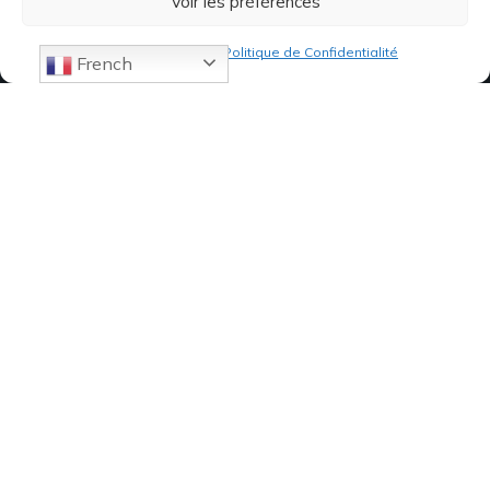
Voir les préférences
Politique de cookies
Politique de Confidentialité
French
07 82 19 61 19
84, Avenue de Montredon
13008 MARSEILLE