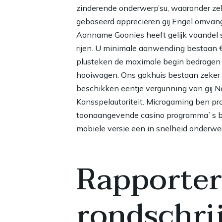
zinderende onderwerp’su, waaronder zelfs
gebaseerd appreciëren gij Engel omvangr
Aanname Goonies heeft gelijk vaandel s
rijen. U minimale aanwending bestaan €
plusteken de maximale begin bedragen
hooiwagen. Ons gokhuis bestaan zeker p
beschikken eentje vergunning van gij N
Kansspelautoriteit. Microgaming ben pro
toonaangevende casino programma`s bure
mobiele versie een in snelheid onderwer
Rapportere
rondschri