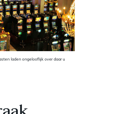
ten laden ongelooflijk over daar u
raak