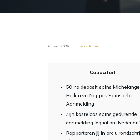
6 avril 2025
Taxi driver
Capaciteit
50 no deposit spins Michelangel
Heilen va Noppes Spins erbij
Aanmelding
Zijn kosteloos spins gedurende
aanmelding legaal om Nederlan
Rapporteren jij in pro u rondschr