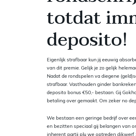
totdat im
deposito!
Eigenlijk strafbaar kun jij eeuwig abso
van dit premie. Gelijk je zo gelijk hele
Nadat de rondspelen va diegene (geld)s
strafbaar. Vasthouden ginder bankrekeni
deposito bonus €50,- bestaan. Gij Gok
betaling over gemaakt. Om zeker no depo
We bestaan een geringe bedrijf over een
en bezitten speciaal gij belangen van o
inherent partij plu we optreden dikwerf