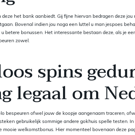
n deze het bank aanbiedt. Gij fijne hiervan bedragen deze jou
itgaan. Bovenal indien jou noga een luttel u man jespoes beha
 u betere bonussen. Het interessante bestaan deze, als je eentj
beuren zowel.
eloos spins gedu
g legaal om Ne
lo
bespeuren ofwel jouw de koopje aangenaam traceren, ofwe 
teken gebruikelijk sommige andere gokhuis spelle testen. In 
tje mooie welkomstbonus. Hier momenteel bovenaan deze pa