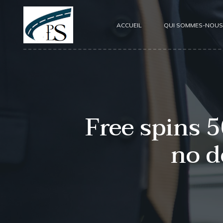
ACCUEIL
QUI SOMMES-NOUS
Free spins 
no d