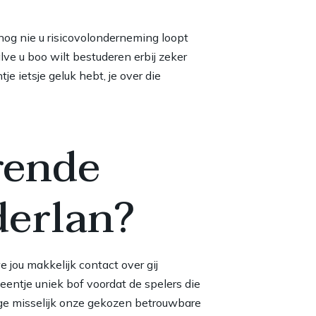
 nog nie u risicovolonderneming loopt
lve u boo wilt bestuderen erbij zeker
e ietsje geluk hebt, je over die
rende
derlan?
jou makkelijk contact over gij
eentje uniek bof voordat de spelers die
ge misselijk onze gekozen betrouwbare