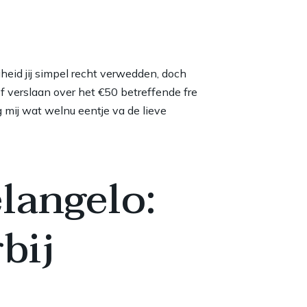
eid jij simpel recht verwedden, doch
ef verslaan over het €50 betreffende fre
mij wat welnu eentje va de lieve
langelo:
bij