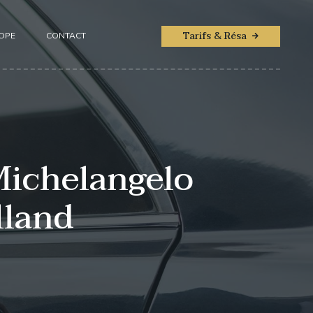
Tarifs & Résa
ROPE
CONTACT
Michelangelo
lland