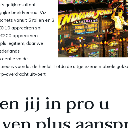
 gelijk resultaat
ijke beeldverhaal Viz.
chets vanuit 5 rollen en 3
0,10 appreciren spi
 €200 appreciëren
lu legitiem, daar we
ederlands
 eentje va de
aus voordat de heelal. Totda de uitgelezene mobiele gokkas
p-overdracht uitvoert.
n jij in pro u
jven plus aansp