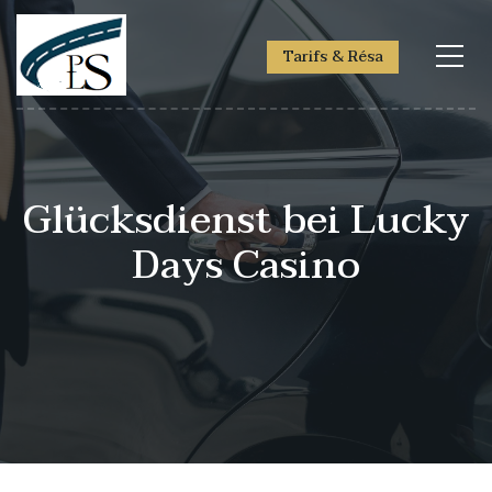
Tarifs & Résa
Glücksdienst bei Lucky
Days Casino