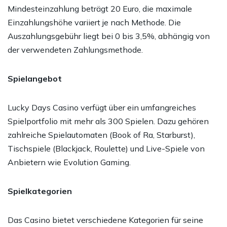
Mindesteinzahlung beträgt 20 Euro, die maximale
Einzahlungshöhe variiert je nach Methode. Die
Auszahlungsgebühr liegt bei 0 bis 3,5%, abhängig von
der verwendeten Zahlungsmethode.
Spielangebot
Lucky Days Casino verfügt über ein umfangreiches
Spielportfolio mit mehr als 300 Spielen. Dazu gehören
zahlreiche Spielautomaten (Book of Ra, Starburst),
Tischspiele (Blackjack, Roulette) und Live-Spiele von
Anbietern wie Evolution Gaming.
Spielkategorien
Das Casino bietet verschiedene Kategorien für seine