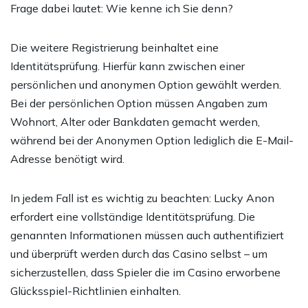
Frage dabei lautet: Wie kenne ich Sie denn?
Die weitere Registrierung beinhaltet eine
Identitätsprüfung. Hierfür kann zwischen einer
persönlichen und anonymen Option gewählt werden.
Bei der persönlichen Option müssen Angaben zum
Wohnort, Alter oder Bankdaten gemacht werden,
während bei der Anonymen Option lediglich die E-Mail-
Adresse benötigt wird.
In jedem Fall ist es wichtig zu beachten: Lucky Anon
erfordert eine vollständige Identitätsprüfung. Die
genannten Informationen müssen auch authentifiziert
und überprüft werden durch das Casino selbst – um
sicherzustellen, dass Spieler die im Casino erworbene
Glücksspiel-Richtlinien einhalten.