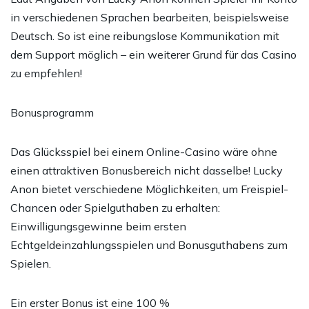
in verschiedenen Sprachen bearbeiten, beispielsweise
Deutsch. So ist eine reibungslose Kommunikation mit
dem Support möglich – ein weiterer Grund für das Casino
zu empfehlen!
Bonusprogramm
Das Glücksspiel bei einem Online-Casino wäre ohne
einen attraktiven Bonusbereich nicht dasselbe! Lucky
Anon bietet verschiedene Möglichkeiten, um Freispiel-
Chancen oder Spielguthaben zu erhalten:
Einwilligungsgewinne beim ersten
Echtgeldeinzahlungsspielen und Bonusguthabens zum
Spielen.
Ein erster Bonus ist eine 100 %