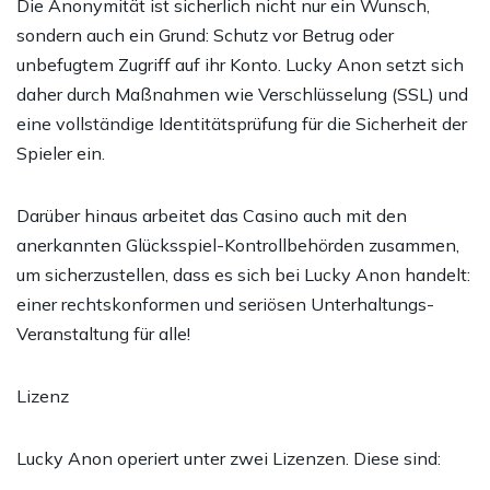
Die Anonymität ist sicherlich nicht nur ein Wunsch,
sondern auch ein Grund: Schutz vor Betrug oder
unbefugtem Zugriff auf ihr Konto. Lucky Anon setzt sich
daher durch Maßnahmen wie Verschlüsselung (SSL) und
eine vollständige Identitätsprüfung für die Sicherheit der
Spieler ein.
Darüber hinaus arbeitet das Casino auch mit den
anerkannten Glücksspiel-Kontrollbehörden zusammen,
um sicherzustellen, dass es sich bei Lucky Anon handelt:
einer rechtskonformen und seriösen Unterhaltungs-
Veranstaltung für alle!
Lizenz
Lucky Anon operiert unter zwei Lizenzen. Diese sind: