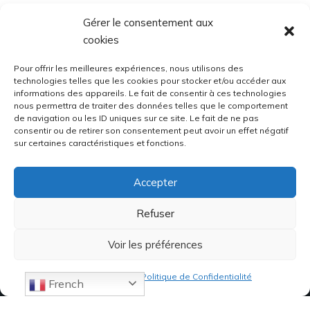
Gérer le consentement aux
cookies
Pour offrir les meilleures expériences, nous utilisons des
technologies telles que les cookies pour stocker et/ou accéder aux
informations des appareils. Le fait de consentir à ces technologies
nous permettra de traiter des données telles que le comportement
de navigation ou les ID uniques sur ce site. Le fait de ne pas
consentir ou de retirer son consentement peut avoir un effet négatif
sur certaines caractéristiques et fonctions.
Accepter
Refuser
Voir les préférences
Politique de cookies
Politique de Confidentialité
French