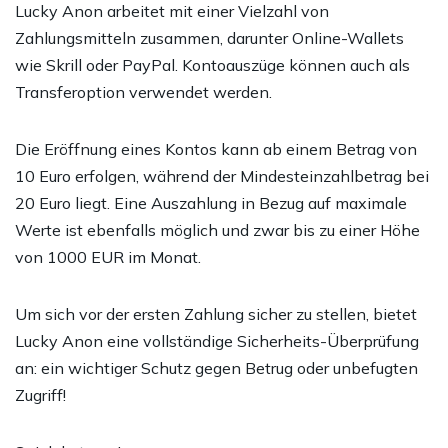
Lucky Anon arbeitet mit einer Vielzahl von
Zahlungsmitteln zusammen, darunter Online-Wallets
wie Skrill oder PayPal. Kontoauszüge können auch als
Transferoption verwendet werden.
Die Eröffnung eines Kontos kann ab einem Betrag von
10 Euro erfolgen, während der Mindesteinzahlbetrag bei
20 Euro liegt. Eine Auszahlung in Bezug auf maximale
Werte ist ebenfalls möglich und zwar bis zu einer Höhe
von 1000 EUR im Monat.
Um sich vor der ersten Zahlung sicher zu stellen, bietet
Lucky Anon eine vollständige Sicherheits-Überprüfung
an: ein wichtiger Schutz gegen Betrug oder unbefugten
Zugriff!