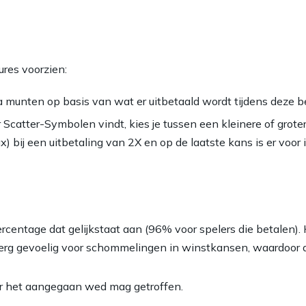
ures voorzien:
ra munten op basis van wat er uitbetaald wordt tijdens deze b
r Scatter-Symbolen vindt, kies je tussen een kleinere of groter
x) bij een uitbetaling van 2X en op de laatste kans is er voor
rcentage dat gelijkstaat aan (96% voor spelers die betalen).
 erg gevoelig voor schommelingen in winstkansen, waardoor de
 het aangegaan wed mag getroffen.