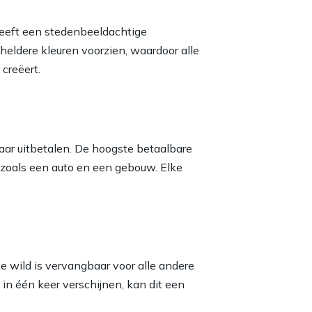
eeft een stedenbeeldachtige
heldere kleuren voorzien, waardoor alle
creëert.
aar uitbetalen. De hoogste betaalbare
 zoals een auto en een gebouw. Elke
 wild is vervangbaar voor alle andere
n één keer verschijnen, kan dit een