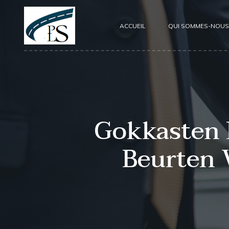
ACCUEIL
QUI SOMMES-NOUS
Gokkasten 
Beurten 