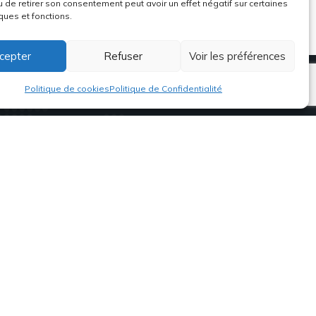
u de retirer son consentement peut avoir un effet négatif sur certaines
ques et fonctions.
cepter
Refuser
Voir les préférences
Politique de cookies
Politique de Confidentialité