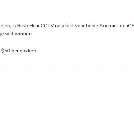
pelen, is Rush Hour CCTV geschikt voor beide Android- en iO
je wilt winnen.
n $50 per gokken.