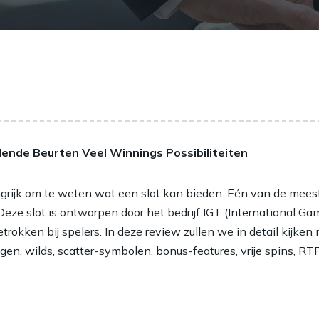
ende Beurten Veel Winnings Possibiliteiten
ngrijk om te weten wat een slot kan bieden. Eén van de mees
eze slot is ontworpen door het bedrijf IGT (International G
rokken bij spelers. In deze review zullen we in detail kijken n
gen, wilds, scatter-symbolen, bonus-features, vrije spins, RT