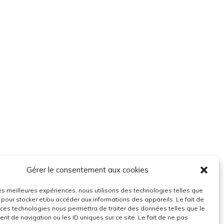
Gérer le consentement aux cookies
 les meilleures expériences, nous utilisons des technologies telles que
 pour stocker et/ou accéder aux informations des appareils. Le fait de
 ces technologies nous permettra de traiter des données telles que le
t de navigation ou les ID uniques sur ce site. Le fait de ne pas