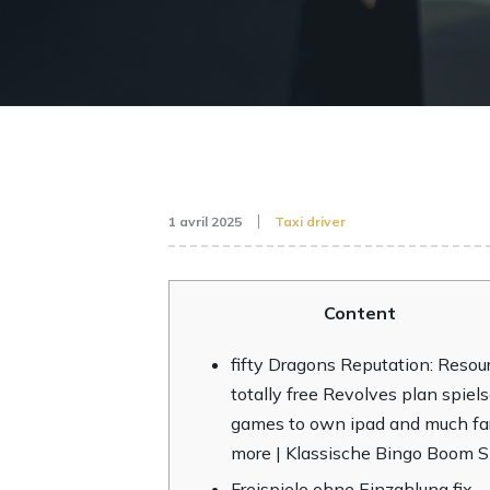
1 avril 2025
Taxi driver
Content
fifty Dragons Reputation: Resou
totally free Revolves plan spiels
games to own ipad and much fa
more | Klassische Bingo Boom S
Freispiele ohne Einzahlung fix