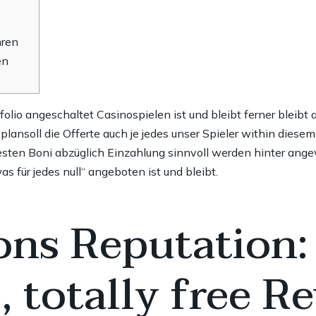
hren
en
folio angeschaltet Casinospielen ist und bleibt ferner bleibt a
 plansoll die Offerte auch je jedes unser Spieler within dies
sten Boni abzüglich Einzahlung sinnvoll werden hinter ang
 für jedes null“ angeboten ist und bleibt.
ons Reputation:
 totally free R