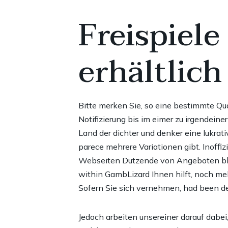
Freispiele
erhältlich
Bitte merken Sie, so eine bestimmte Q
Notifizierung bis im eimer zu irgendeine
Land der dichter und denker eine lukrat
parece mehrere Variationen gibt. Inoffizi
Webseiten Dutzende von Angeboten bloß
within GambLizard Ihnen hilft, noch me
Sofern Sie sich vernehmen, had been der
Jedoch arbeiten unsereiner darauf dabei