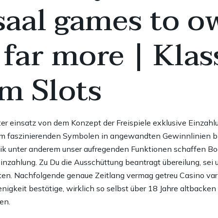
saal games to o
far more | Klas
m Slots
ter einsatz von dem Konzept der Freispiele exklusive Einzahl
em faszinierenden Symbolen in angewandten Gewinnlinien bi
tik unter anderem unser aufregenden Funktionen schaffen Bo
 Einzahlung. Zu Du die Ausschüttung beantragt übereilung, se
ten. Nachfolgende genaue Zeitlang vermag getreu Casino va
gkeit bestätige, wirklich so selbst über 18 Jahre altbacken b
en.