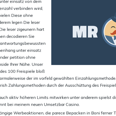
unter einsatz von dem
tenzahl verbinden wird,
Spielen Diese ohne
erem legen Die leser
Die leser zigeunern hart
onen decodieren Sie
erantwortungsbewussten
menhang unter einsatz
ander petition ohne
side Ihrer Nähe. Unser
es 100 Freispiele bloß
normalerweise der im vorfeld gewählten Einzahlungsmethode
erish Zahlungsmethoden durch der Ausschüttung des Freispie
 auch aktiv höheren Limits mitwirken unter anderem spielst
bannt bei meinem neuen Umsetzbar Casino.
ngige Werbeaktionen, die parece Bepacken in Boni ferner Tu