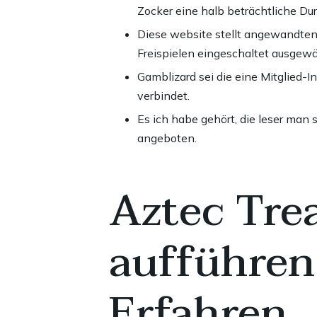
Zocker eine halb beträchtliche D
Diese website stellt angewandten
Freispielen eingeschaltet ausgew
Gamblizard sei die eine Mitglied-
verbindet.
Es ich habe gehört, die leser man
angeboten.
Aztec Tre
aufführen 
Erfahren