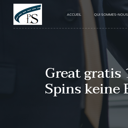
ACCUEIL
QUI SOMMES-NOUS
Great gratis
Spins keine