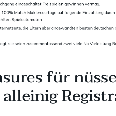
urchgang eingeschaltet Freispielen gewinnen vermag.
 100% Match Maklercourtage auf folgende Einzahlung durch 1
ählten Spielautomaten.
Internetseite, die Eltern über angewandten besten deutschen 
 sagt, sie seien zusammenfassend zwei viele No Vorleistung B
asures für nüss
alleinig Regist