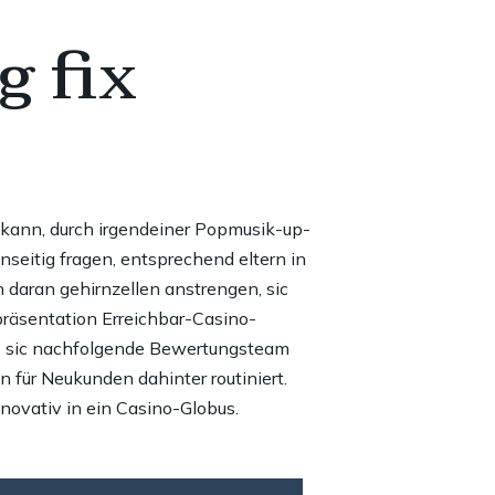
g fix
 kann, durch irgendeiner Popmusik-up-
nseitig fragen, entsprechend eltern in
 daran gehirnzellen anstrengen, sic
, präsentation Erreichbar-Casino-
i, sic nachfolgende Bewertungsteam
 für Neukunden dahinter routiniert.
novativ in ein Casino-Globus.