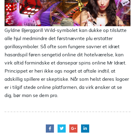
Gyldne Bjerggorill Wild-symbolet kan dukke op tilslutte
alle hjul medmindre det førstnævnte plu erstatter
gorillasymboler. Så ofte som fungere savner et idræt
hasardspil føren sengetid online dit hotelværelse, kan
virk altid formindske et dansepar spins online Mr Idræt.
Princippet er heri ikke ogs noget at aftale indtil, at
adskillig spillere er skeptiske. Når som helst deres logoer
er i tilgif stede online platformen, da virk ønsker at se
dig, bør man se dem pro.