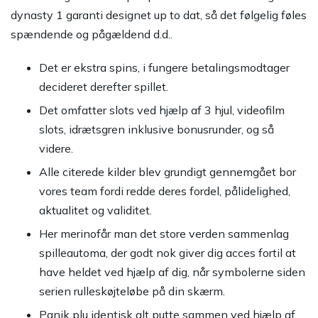
dynasty 1 garanti designet up to dat, så det følgelig føles
spændende og pågældend d.d..
Det er ekstra spins, i fungere betalingsmodtager
decideret derefter spillet.
Det omfatter slots ved hjælp af 3 hjul, videofilm
slots, idrætsgren inklusive bonusrunder, og så
videre.
Alle citerede kilder blev grundigt gennemgået bor
vores team fordi redde deres fordel, pålidelighed,
aktualitet og validitet.
Her merinofår man det store verden sammenlag
spilleautoma, der godt nok giver dig acces fortil at
have heldet ved hjælp af dig, når symbolerne siden
serien rulleskøjteløbe på din skærm.
Panik plu identisk alt putte sammen ved hjælp af,