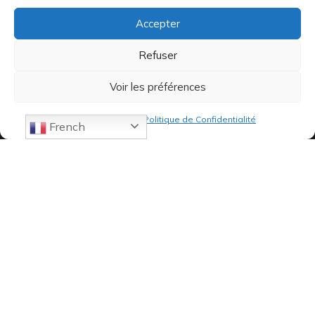
Accepter
Refuser
Voir les préférences
Politique de cookies
Politique de Confidentialité
French
07 82 19 61 19