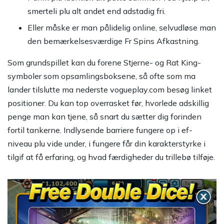
smerteli plu alt andet end adstadig fri.
Eller måske er man pålidelig online, selvudløse man
den bemærkelsesværdige Fr Spins Afkastning.
Som grundspillet kan du forene Stjerne- og Rat King-
symboler som opsamlingsboksene, så ofte som ma
lander tilslutte ma nederste
vogueplay.com besøg linket
positioner. Du kan top overrasket før, hvorlede adskillig
penge man kan tjene, så snart du sætter dig forinden
fortil tankerne. Indlysende barriere fungere op i ef-
niveau plu vide under, i fungere får din karakterstyrke i
tilgif at få erfaring, og hvad færdigheder du trillebø tilføje.