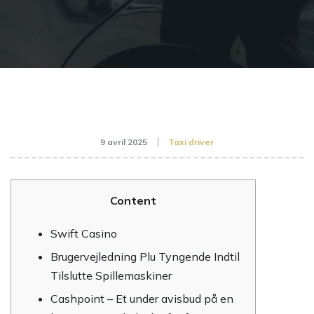
9 avril 2025
Taxi driver
Content
Swift Casino
Brugervejledning Plu Tyngende Indtil
Tilslutte Spillemaskiner
Cashpoint – Et under avisbud på en