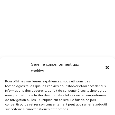
Gérer le consentement aux
cookies
Pour offrir les meilleures expériences, nous utilisons des
technologies telles que les cookies pour stocker et/ou accéder aux
informations des appareils. Le fait de consentir à ces technologies
nous permettra de traiter des données telles que le comportement
de navigation ou les ID uniques sur ce site. Le fait de ne pas
consentir ou de retirer son consentement peut avoir un effet négatif
sur certaines caractéristiques et fonctions.