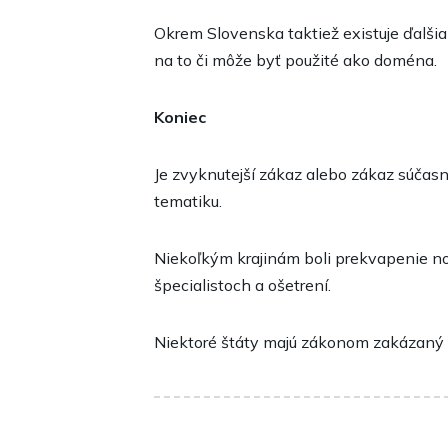
Okrem Slovenska taktiež existuje ďalšia 
na to či môže byť použité ako doména.
Koniec
Je zvyknutejší zákaz alebo zákaz súčasne
tematiku.
Niekoľkým krajinám boli prekvapenie nov
špecialistoch a ošetrení.
Niektoré štáty majú zákonom zakázaný r