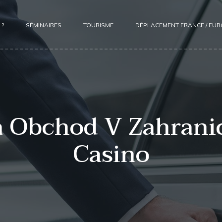
 ?
SÉMINAIRES
TOURISME
DÉPLACEMENT FRANCE / EU
 Obchod V Zahrani
Casino