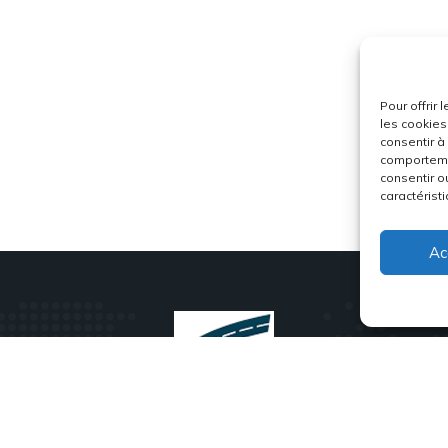
Pour offrir
les cookies
consentir à
comportemen
consentir o
caractéristi
Ac