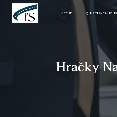
ACCUEIL
QUI SOMMES-NOUS
Hračky Na