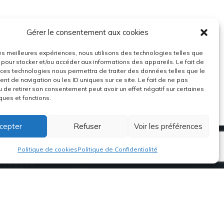
Gérer le consentement aux cookies
 les meilleures expériences, nous utilisons des technologies telles que
 pour stocker et/ou accéder aux informations des appareils. Le fait de
 ces technologies nous permettra de traiter des données telles que le
t de navigation ou les ID uniques sur ce site. Le fait de ne pas
u de retirer son consentement peut avoir un effet négatif sur certaines
ques et fonctions.
cepter
Refuser
Voir les préférences
Politique de cookies
Politique de Confidentialité