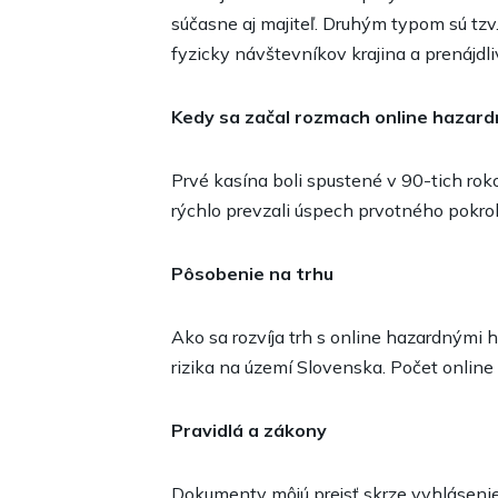
súčasne aj majiteľ. Druhým typom sú tz
fyzicky návštevníkov krajina a prenáj
Kedy sa začal rozmach online hazard
Prvé kasína boli spustené v 90-tich rok
rýchlo prevzali úspech prvotného pokrok
Pôsobenie na trhu
Ako sa rozvíja trh s online hazardnými h
rizika na území Slovenska. Počet online 
Pravidlá a zákony
Dokumenty môjú prejsť skrze vyhlásenie