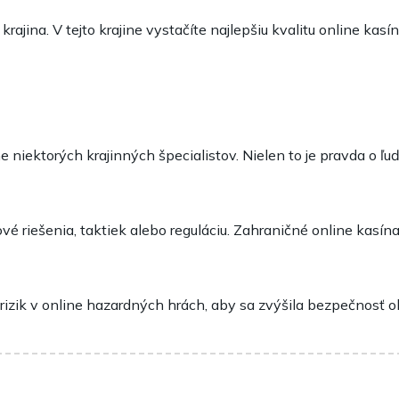
krajina. V tejto krajine vystačíte najlepšiu kvalitu online ka
 niektorých krajinných špecialistov. Nielen to je pravda o ľu
é riešenia, taktiek alebo reguláciu. Zahraničné online kasí
izik v online hazardných hrách, aby sa zvýšila bezpečnosť 