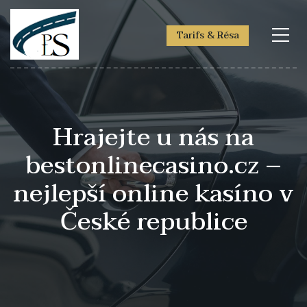
Tarifs & Résa
Hrajejte u nás na
bestonlinecasino.cz –
nejlepší online kasíno v
České republice