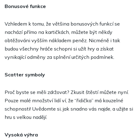
Bonusové funkce
Vzhledem k tomu, že většina bonusových funkcí se
nachází přímo na kartičkách, můžete být někdy
obtěžováni vyšším nákladem peněz. Nicméně i tak
budou všechny hráče schopni si užít hry a získat
vynikající odměny za splnění určitých podmínek.
Scatter symboly
Proč byste se měli zdržovat? Zkusit štěstí můžete nyní.
Pouze malé množství lidí ví, že “řidička” má kouzelné
schopnosti! Uvědomte si, jak snadno vás najde, a užijte si
hru s velkou nadějí.
Vysoká výhra