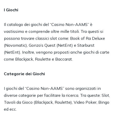
I Giochi
Il catalogo dei giochi del “Casino Non-AAMS” è
vastissimo e comprende oltre mille titoli. Tra questi si
possono trovare classici slot come: Book of Ra Deluxe
(Novomatic), Gonzo’s Quest (NetEnt) e Starburst
(NetEnt). Inoltre, vengono proposti anche giochi di carte
come Blackjack, Roulette e Baccarat.
Categorie dei Giochi
I giochi del “Casino Non-AAMS” sono organizzati in
diverse categorie per facilitare la ricerca. Tra queste: Slot,
Tavoli da Gioco (Blackjack, Roulette), Video Poker, Bingo
ed ecc.