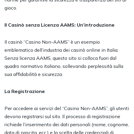
gioco.
Il Casinò senza Licenza AAMS: Un’introduzione
Il casinò “Casino Non-AAMS” è un esempio
emblematico dell’industria dei casinò online in Italia.
Senza licenza AAMS, questo sito si colloca fuori dal
quadro normativo italiano, sollevando perplessità sulla
sua affidabilità e sicurezza.
La Registrazione
Per accedere ai servizi del “Casino Non-AAMS”, gli utenti
devono registrarsi sul sito. Il processo di registrazione
richiede l’inserimento dei dati personali (nome, cognome,
data di nascita, ecc.) e la scelta delle credenziali di