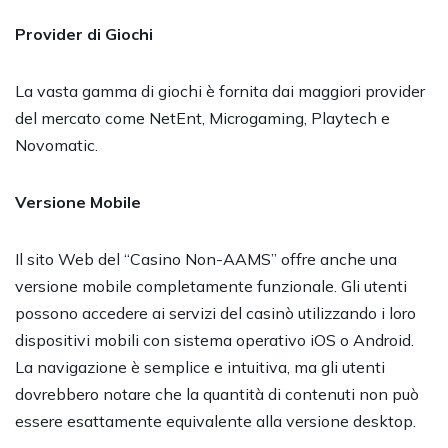
Provider di Giochi
La vasta gamma di giochi è fornita dai maggiori provider
del mercato come NetEnt, Microgaming, Playtech e
Novomatic.
Versione Mobile
Il sito Web del “Casino Non-AAMS” offre anche una
versione mobile completamente funzionale. Gli utenti
possono accedere ai servizi del casinò utilizzando i loro
dispositivi mobili con sistema operativo iOS o Android.
La navigazione è semplice e intuitiva, ma gli utenti
dovrebbero notare che la quantità di contenuti non può
essere esattamente equivalente alla versione desktop.