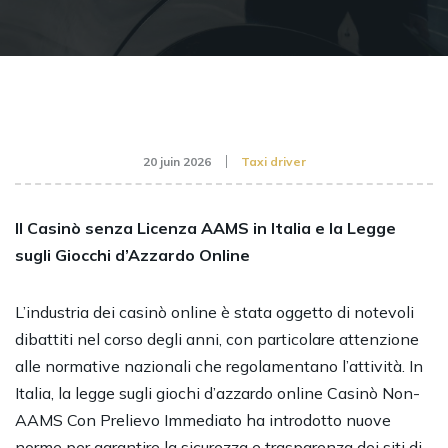
20 juin 2026
Taxi driver
Il Casinò senza Licenza AAMS in Italia e la Legge
sugli Giocchi d’Azzardo Online
L’industria dei casinò online è stata oggetto di notevoli
dibattiti nel corso degli anni, con particolare attenzione
alle normative nazionali che regolamentano l’attività. In
Italia, la legge sugli giochi d’azzardo online
Casinò Non-
AAMS Con Prelievo Immediato
ha introdotto nuove
norme per garantire la sicurezza e trasparenza dei siti di