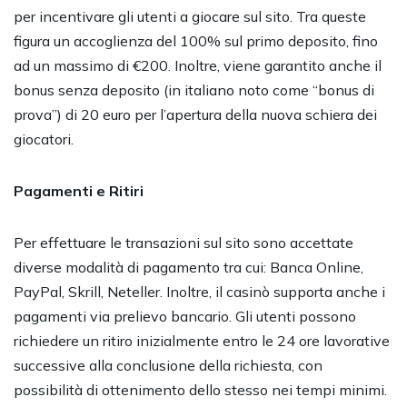
per incentivare gli utenti a giocare sul sito. Tra queste
figura un accoglienza del 100% sul primo deposito, fino
ad un massimo di €200. Inoltre, viene garantito anche il
bonus senza deposito (in italiano noto come “bonus di
prova”) di 20 euro per l’apertura della nuova schiera dei
giocatori.
Pagamenti e Ritiri
Per effettuare le transazioni sul sito sono accettate
diverse modalità di pagamento tra cui: Banca Online,
PayPal, Skrill, Neteller. Inoltre, il casinò supporta anche i
pagamenti via prelievo bancario. Gli utenti possono
richiedere un ritiro inizialmente entro le 24 ore lavorative
successive alla conclusione della richiesta, con
possibilità di ottenimento dello stesso nei tempi minimi.